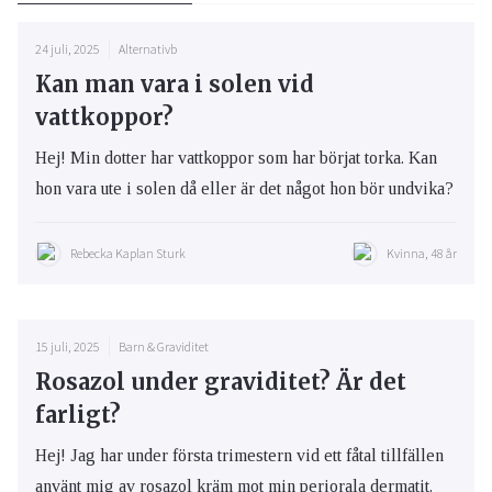
24 juli, 2025
Alternativb
Kan man vara i solen vid
vattkoppor?
Hej! Min dotter har vattkoppor som har börjat torka. Kan
hon vara ute i solen då eller är det något hon bör undvika?
Rebecka Kaplan Sturk
Kvinna, 48 år
15 juli, 2025
Barn & Graviditet
Rosazol under graviditet? Är det
farligt?
Hej! Jag har under första trimestern vid ett fåtal tillfällen
använt mig av rosazol kräm mot min periorala dermatit.