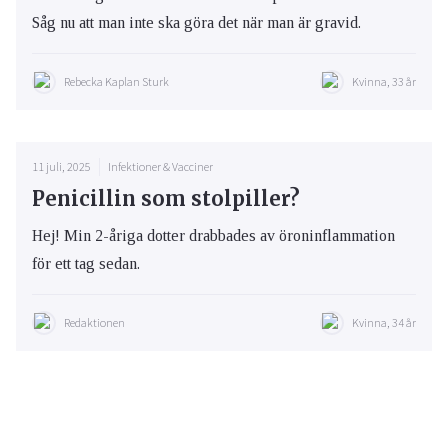
Såg nu att man inte ska göra det när man är gravid.
Rebecka Kaplan Sturk
Kvinna, 33 år
11 juli, 2025
Infektioner & Vacciner
Penicillin som stolpiller?
Hej! Min 2-åriga dotter drabbades av öroninflammation
för ett tag sedan.
Redaktionen
Kvinna, 34 år