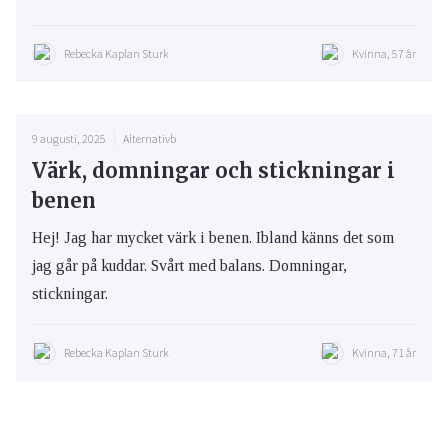
Rebecka Kaplan Sturk
Kvinna, 57 år
9 augusti, 2025
Alternativb
Värk, domningar och stickningar i
benen
Hej! Jag har mycket värk i benen. Ibland känns det som
jag går på kuddar. Svårt med balans. Domningar,
stickningar.
Rebecka Kaplan Sturk
Kvinna, 71 år