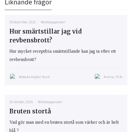
Liknande frågor
29 december, 2025
Rörelseapparaten
Hur smärtstillar jag vid
revbensbrott?
Hur mycket receptfria smärtstillande kan jag ta efter ett
revbensbrott?
Rebecka Kaplan Sturk
Kvinna, 70 år
26 oktober, 2025
Rörelseapparaten
Bruten stortå
Vad gör man med en bruten stortå som värker och är helt
blå ?