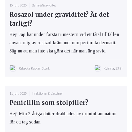
15 juli, 2025
Barn & Graviditet
Rosazol under graviditet? Är det
farligt?
Hej! Jag har under första trimestern vid ett fåtal tillfällen
använt mig av rosazol kräm mot min periorala dermatit.
Såg nu att man inte ska göra det när man är gravid.
Rebecka Kaplan Sturk
Kvinna, 33 år
11 juli, 2025
Infektioner & Vacciner
Penicillin som stolpiller?
Hej! Min 2-åriga dotter drabbades av öroninflammation
för ett tag sedan.