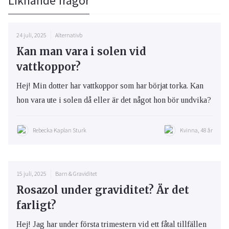
Liknande frågor
24 juli, 2025
Alternativb
Kan man vara i solen vid
vattkoppor?
Hej! Min dotter har vattkoppor som har börjat torka. Kan
hon vara ute i solen då eller är det något hon bör undvika?
Rebecka Kaplan Sturk
Kvinna, 48 år
15 juli, 2025
Barn & Graviditet
Rosazol under graviditet? Är det
farligt?
Hej! Jag har under första trimestern vid ett fåtal tillfällen