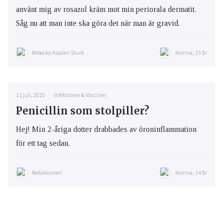
använt mig av rosazol kräm mot min periorala dermatit.
Såg nu att man inte ska göra det när man är gravid.
Rebecka Kaplan Sturk
Kvinna, 33 år
11 juli, 2025
Infektioner & Vacciner
Penicillin som stolpiller?
Hej! Min 2-åriga dotter drabbades av öroninflammation
för ett tag sedan.
Redaktionen
Kvinna, 34 år