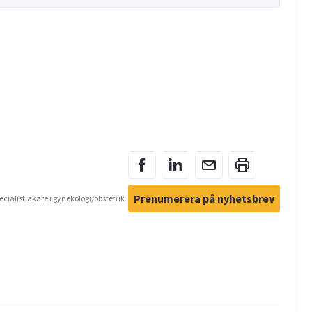
Prenumerera på nyhetsbrev
ecialistläkare i gynekologi/obstetrik