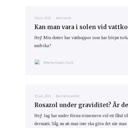
24 juli, 2025
Alternativb
Kan man vara i solen vid vattk
Hej! Min dotter har vattkoppor som har börjat torka
undvika?
Rebecka Kaplan Sturk
15 juli, 2025
Barn & Graviditet
Rosazol under graviditet? Är de
Hej! Jag har under första trimestern vid ett fåtal 
dermatit. Såg nu att man inte ska göra det när man 