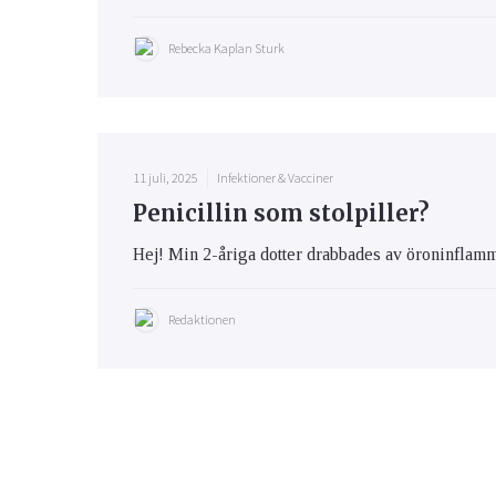
Rebecka Kaplan Sturk
11 juli, 2025
Infektioner & Vacciner
Penicillin som stolpiller?
Hej! Min 2-åriga dotter drabbades av öroninflamma
Redaktionen