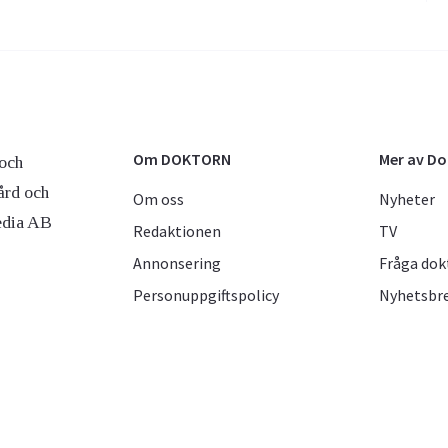
Om DOKTORN
Mer av D
och
ård och
Om oss
Nyheter
edia AB
Redaktionen
TV
Annonsering
Fråga dok
Personuppgiftspolicy
Nyhetsbr