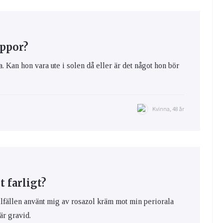
oppor?
. Kan hon vara ute i solen då eller är det något hon bör
Kvinna, 48 år
t farligt?
tillfällen använt mig av rosazol kräm mot min periorala
är gravid.