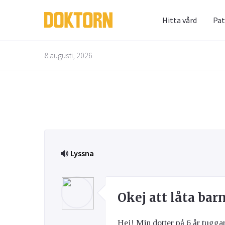
Hitta vård
Pat
Prenum
Fråga 
8 augusti, 2026
Alternativbehandling
Barn & Graviditet
Bättre liv
Glöm inte 
Här kan du
skräppost
alla frågo
Email
experterna
besvarade
Lyssna
Kvinnans hälsa
Luftvägarna & Allergi
Jag h
behan
Okej att låta ba
Hej! Min dotter på 6 år tugg