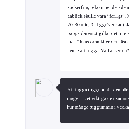
sockerfria, rekommenderade me
anblick skulle vara “farligt”.
Ögon & Öron
20-30 min, 3-4 ggr/veckan). Ja
Övervikt
pappa däremot gillar det inte 
mat. I hans öron låter det näst
henne att tugga. Vad anser du
Att tugga tuggummi i den här o
magen. Det viktigaste i samma
hur många tuggummin i veckan 