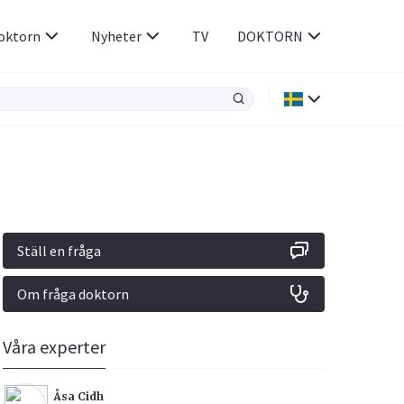
oktorn
Nyheter
TV
DOKTORN
Hjärnan & Nerver
Infektioner &
Vacciner
Hjärta & Kärl
din
e besvara
Hud & Hår
ar
n
Ställ en fråga
Rökavvänjning
Sex & Samliv
Om fråga doktorn
Rörelseapparaten
Sömn & Stress
icy.
Våra experter
Åsa Cidh