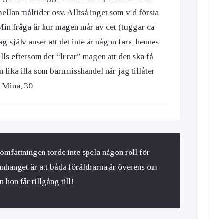
llan måltider osv. Alltså inget som vid första
 Min fråga är hur magen mår av det (tuggar ca
g själv anser att det inte är någon fara, hennes
alls eftersom det “lurar” magen att den ska få
an lika illa som barnmisshandel när jag tillåter
? Mina, 30
mfattningen torde inte spela någon roll för
nhanget är att båda föräldrarna är överens om
hon får tillgång till!