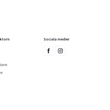
oktorn
Sociala medier
torn
ev