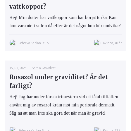
vattkoppor?
Hej! Min dotter har vattkoppor som har börjat torka. Kan
hon vara ute i solen då eller är det något hon bör undvika?
Rebecka Kaplan Sturk
Kvinna, 48 år
15 juli, 2025
Barn & Graviditet
Rosazol under graviditet? Är det
farligt?
Hej! Jag har under första trimestern vid ett fåtal tillfällen
använt mig av rosazol kräm mot min periorala dermatit.
Såg nu att man inte ska göra det när man är gravid.
Rebecka Kaplan Sturk
Kvinna, 33 år