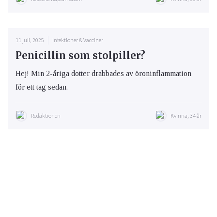
11 juli, 2025
Infektioner & Vacciner
Penicillin som stolpiller?
Hej! Min 2-åriga dotter drabbades av öroninflammation
för ett tag sedan.
Redaktionen
Kvinna, 34 år