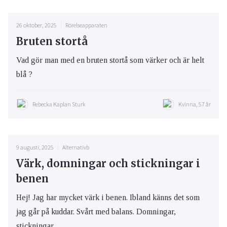
26 oktober, 2025
Rörelseapparaten
Bruten stortå
Vad gör man med en bruten stortå som värker och är helt
blå ?
Rebecka Kaplan Sturk
Kvinna, 57 år
9 augusti, 2025
Alternativb
Värk, domningar och stickningar i
benen
Hej! Jag har mycket värk i benen. Ibland känns det som
jag går på kuddar. Svårt med balans. Domningar,
stickningar.