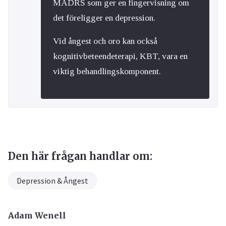
MADRS som ger en fingervisning om
det föreligger en depression.
Vid ångest och oro kan också
kognitivbeteendeterapi, KBT, vara en
viktig behandlingskomponent.
Den här frågan handlar om:
Depression & Ångest
Adam Wenell