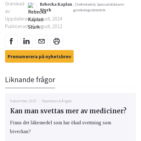
Granskad
Rebecka Kaplan
, Chefredaktör, Specialistläkare i
Sturk
gynekologi/obstetrik
av:
Uppdaterad: 8 augusti, 2024
Publicerad: 10 augusti, 2012
Prenumerera på nyhetsbrev
Liknande frågor
9 december, 2025
Depression & Ångest
Kan man svettas mer av mediciner?
Finns det läkemedel som har ökad svettning som
biverkan?