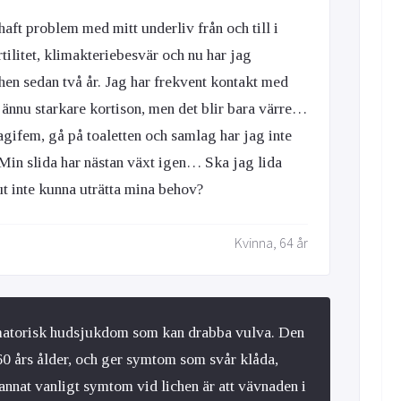
haft problem med mitt underliv från och till i
tilitet, klimakteriebesvär och nu har jag
en sedan två år. Jag har frekvent kontakt med
 ännu starkare kortison, men det blir bara värre…
Vagifem, gå på toaletten och samlag har jag inte
 Min slida har nästan växt igen… Ska jag lida
lut inte kunna uträtta mina behov?
Kvinna, 64 år
mmatorisk hudsjukdom som kan drabba vulva. Den
60 års ålder, och ger symtom som svår klåda,
 annat vanligt symtom vid lichen är att vävnaden i