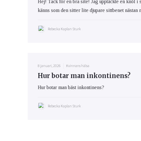
Hej! Tack för en bra site! Jag upptäckte en knöl 
känns som den sitter lite djupare sittbenet nästan n
Rebecka Kaplan Sturk
8 januari, 2026
Kvinnans hälsa
Hur botar man inkontinens?
Hur botar man bäst inkontinens?
Rebecka Kaplan Sturk