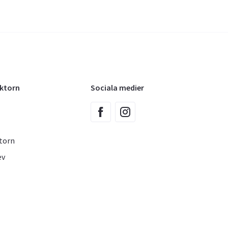
oktorn
Sociala medier
torn
ev