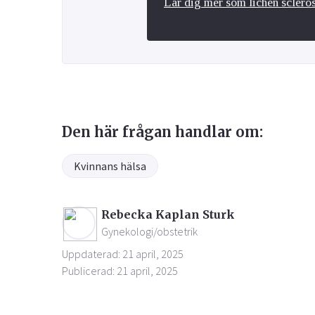
Lär dig mer som lichen sclero
Den här frågan handlar om:
Kvinnans hälsa
Rebecka Kaplan Sturk
Gynekologi/obstetrik
Uppdaterad: 21 april, 2025
Publicerad: 21 april, 2025