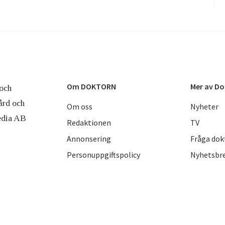
Om DOKTORN
Mer av D
och
ård och
Om oss
Nyheter
edia AB
Redaktionen
TV
Annonsering
Fråga dok
Personuppgiftspolicy
Nyhetsbr