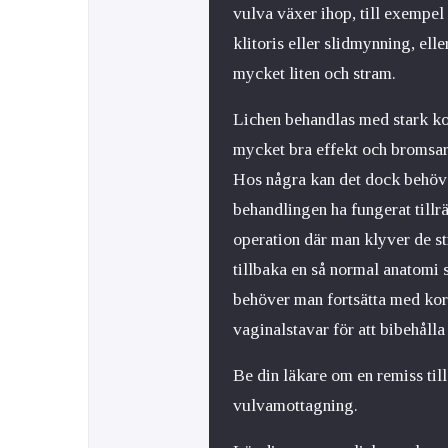
vulva växer ihop, till exempel
klitoris eller slidmynning, ell
mycket liten och stram.
Lichen behandlas med stark kor
mycket bra effekt och bromsa
Hos några kan det dock behöva
behandlingen ha fungerat tillrä
operation där man klyver de st
tillbaka en så normal anatomi 
behöver man fortsätta med ko
vaginalstavar för att bibehålla
Be din läkare om en remiss til
vulvamottagning.