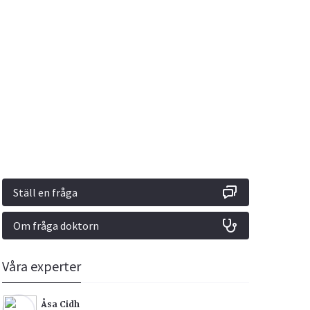
Vacciner
Hjärta & Kärl
Hud & Hår
Rökavvänjning
Sex & Samliv
din
e besvara
Rörelseapparaten
Sömn & Stress
ar
n
Ställ en fråga
Om fråga doktorn
icy.
Våra experter
Åsa Cidh