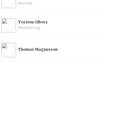
Neurologi
Torsten Olbers
Metabol kirurgi
Thomas Magnusson