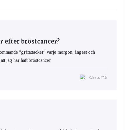
 efter bröstcancer?
rkommande ”gråtattacker” varje morgon, ångest och
att jag har haft bröstcancer.
Kvinna, 47 år