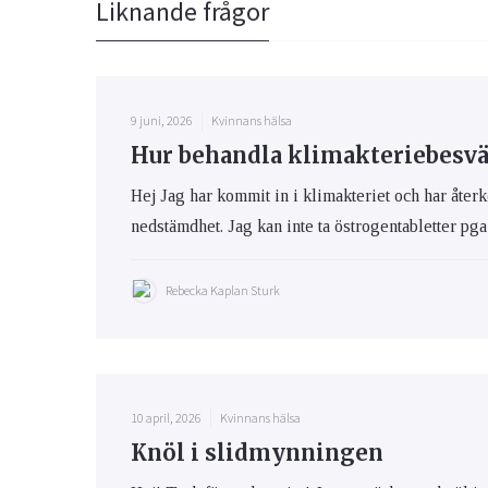
Liknande frågor
9 juni, 2026
Kvinnans hälsa
Hur behandla klimakteriebesvär
Hej Jag har kommit in i klimakteriet och har åte
nedstämdhet. Jag kan inte ta östrogentabletter pga 
Rebecka Kaplan Sturk
10 april, 2026
Kvinnans hälsa
Knöl i slidmynningen