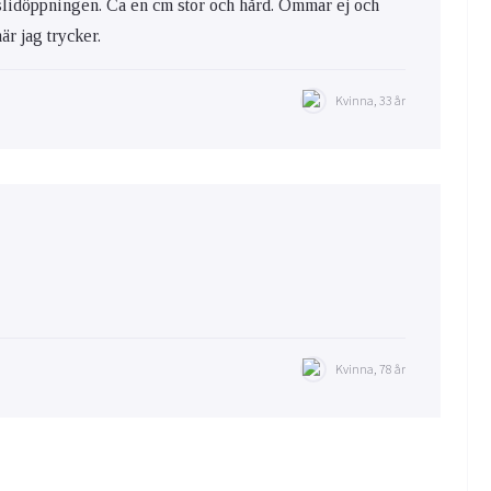
i slidöppningen. Ca en cm stor och hård. Ömmar ej och
är jag trycker.
Kvinna, 33 år
Kvinna, 78 år