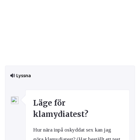
Lyssna
Läge för
klamydiatest?
Hur nära inpå oskyddat sex kan jag
göra klamydiatest? (Har beställt ett test