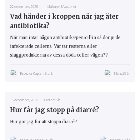
22 december, 2025
Infektioner & Vacciner
Vad händer i kroppen när jag äter
antibiotika?
När man intar någon antibiotika/penicillin så dör ju de
infekterade cellerna. Var tar resterna eller
slaggprodukterna av dessa döda celler vägen??
Rebecka Kaplan Sturk
Man, 59 år
16 december, 2025
Alternativb
Hur får jag stopp på diarré?
Hur gör jag för att stoppa diarré?
Rebecka Kaplan Sturk
Kvinna, 84 år