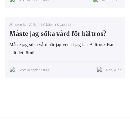
25 november, 2025
Infektioner & Vacciner
Måste jag söka vård för bältros?
Måste jag söka vård när jag vet att jag har Bältros? Har
haft det förut!
Rebecka Kaplan Sturk
Man, 70 år