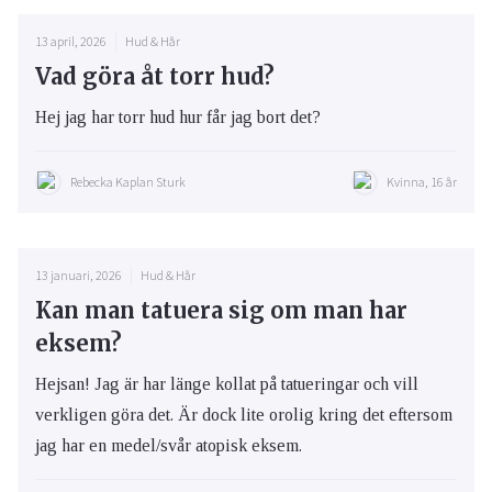
13 april, 2026
Hud & Hår
Vad göra åt torr hud?
Hej jag har torr hud hur får jag bort det?
Rebecka Kaplan Sturk
Kvinna, 16 år
13 januari, 2026
Hud & Hår
Kan man tatuera sig om man har
eksem?
Hejsan! Jag är har länge kollat på tatueringar och vill
verkligen göra det. Är dock lite orolig kring det eftersom
jag har en medel/svår atopisk eksem.