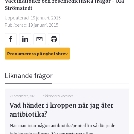
Vaccinationer och resemedicinska frågor - Ola
Strömstedt
Uppdaterad: 19 januari, 2015
Publicerad: 19 januari, 2015
Prenumerera på nyhetsbrev
Liknande frågor
22 december, 2025
Infektioner & Vacciner
Vad händer i kroppen när jag äter
antibiotika?
När man intar någon antibiotika/penicillin så dör ju de
infekterade cellerna. Var tar resterna eller