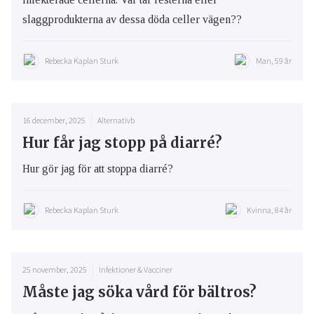
slaggprodukterna av dessa döda celler vägen??
Rebecka Kaplan Sturk
Man, 59 år
16 december, 2025
Alternativb
Hur får jag stopp på diarré?
Hur gör jag för att stoppa diarré?
Rebecka Kaplan Sturk
Kvinna, 84 år
25 november, 2025
Infektioner & Vacciner
Måste jag söka vård för bältros?