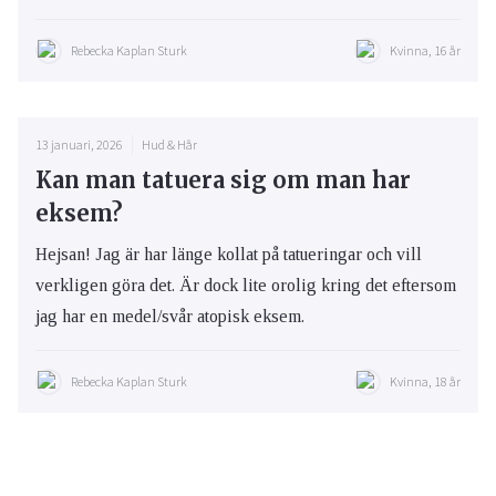
Rebecka Kaplan Sturk
Kvinna, 16 år
13 januari, 2026
Hud & Hår
Kan man tatuera sig om man har
eksem?
Hejsan! Jag är har länge kollat på tatueringar och vill
verkligen göra det. Är dock lite orolig kring det eftersom
jag har en medel/svår atopisk eksem.
Rebecka Kaplan Sturk
Kvinna, 18 år