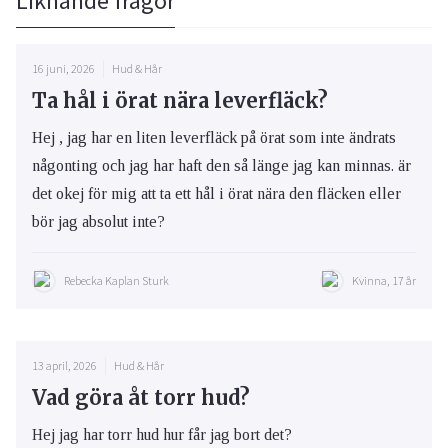
Liknande frågor
16 juni, 2026
Hud & Hår
Ta hål i örat nära leverfläck?
Hej , jag har en liten leverfläck på örat som inte ändrats
någonting och jag har haft den så länge jag kan minnas. är
det okej för mig att ta ett hål i örat nära den fläcken eller
bör jag absolut inte?
Rebecka Kaplan Sturk
Kvinna, 17 år
13 april, 2026
Hud & Hår
Vad göra åt torr hud?
Hej jag har torr hud hur får jag bort det?