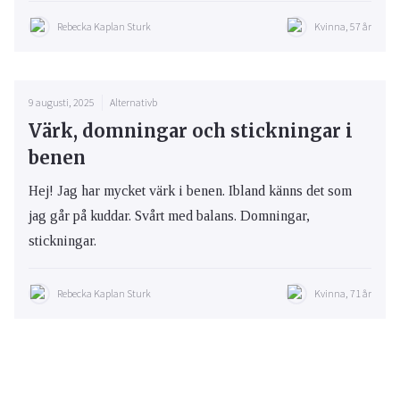
Rebecka Kaplan Sturk
Kvinna, 57 år
9 augusti, 2025
Alternativb
Värk, domningar och stickningar i
benen
Hej! Jag har mycket värk i benen. Ibland känns det som
jag går på kuddar. Svårt med balans. Domningar,
stickningar.
Rebecka Kaplan Sturk
Kvinna, 71 år