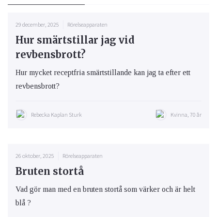
29 december, 2025
Rörelseapparaten
Hur smärtstillar jag vid
revbensbrott?
Hur mycket receptfria smärtstillande kan jag ta efter ett
revbensbrott?
Rebecka Kaplan Sturk
Kvinna, 70 år
26 oktober, 2025
Rörelseapparaten
Bruten stortå
Vad gör man med en bruten stortå som värker och är helt
blå ?