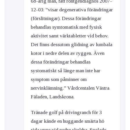
68-årig man, fått röntgendiagnos 2007-
12-03: “visar degenerativa förändringar
(förslitningar). Dessa förändringar
behandlas symtomatisk med fysisk
aktivitet samt värktabletter vid behov.
Det finns dessutom glidning av lumbala
kotor i nedre delen av ryggen. Även
dessa förändringar behandlas
systomatiskt så länge man inte har
symptom som påminner om
nervinklämning.” Vårdcentalen Västra
Fäladen, Landskrona.
Tränade golf på drivingranch för 3
dagar kände en huggande smärta hö
sida uppe vid nedre skuldra. Spelade