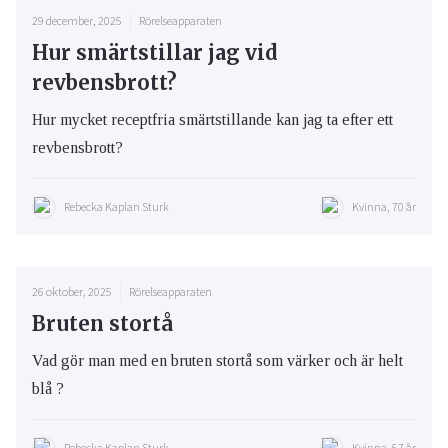
29 december, 2025
Rörelseapparaten
Hur smärtstillar jag vid
revbensbrott?
Hur mycket receptfria smärtstillande kan jag ta efter ett
revbensbrott?
Rebecka Kaplan Sturk
Kvinna, 70 år
26 oktober, 2025
Rörelseapparaten
Bruten stortå
Vad gör man med en bruten stortå som värker och är helt
blå ?
Rebecka Kaplan Sturk
Kvinna, 57 år