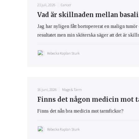
21 juli, 2026
Cancer
Vad är skillnaden mellan basa
Jag har nyligen fått bortopererat en malign tumör 
resultatet men min sköterska säger att det är ski
Rebecka Kaplan Sturk
16 juni, 2026
Mage & Tarm
Finns det någon medicin mot t
Finns det nån bra medicin mot tarmfickor?
Rebecka Kaplan Sturk