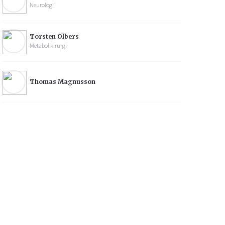
Neurologi
Torsten Olbers
Metabol kirurgi
Thomas Magnusson