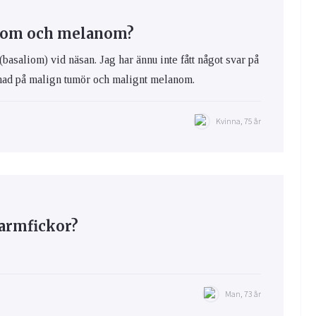
liom och melanom?
(basaliom) vid näsan. Jag har ännu inte fått något svar på
llnad på malign tumör och malignt melanom.
Kvinna, 75 år
armfickor?
Man, 73 år