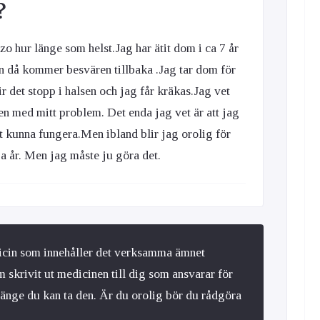
?
o hur länge som helst.Jag har ätit dom i ca 7 år
en då kommer besvären tillbaka .Jag tar dom för
ir det stopp i halsen och jag får kräkas.Jag vet
gen med mitt problem. Det enda jag vet är att jag
t kunna fungera.Men ibland blir jag orolig för
ga år. Men jag måste ju göra det.
icin som innehåller det verksamma ämnet
m skrivit ut medicinen till dig som ansvarar för
länge du kan ta den. Är du orolig bör du rådgöra