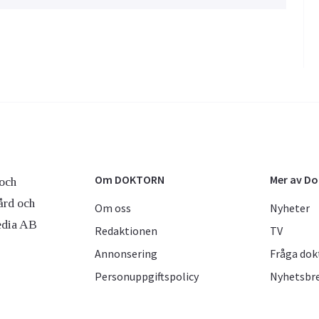
Om DOKTORN
Mer av D
och
ård och
Om oss
Nyheter
edia AB
Redaktionen
TV
Annonsering
Fråga dok
Personuppgiftspolicy
Nyhetsbr