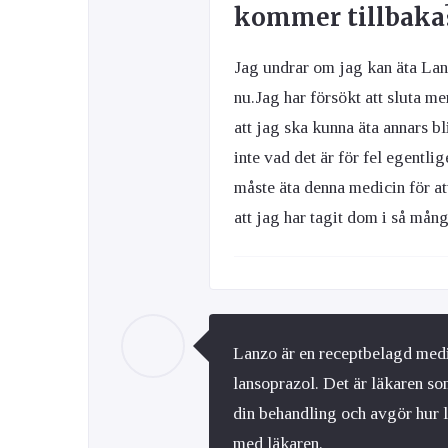
kommer tillbaka
Jag undrar om jag kan äta Lanz
nu.Jag har försökt att sluta m
att jag ska kunna äta annars bl
inte vad det är för fel egentli
måste äta denna medicin för at
att jag har tagit dom i så mån
Lanzo är en receptbelagd med
lansoprazol. Det är läkaren so
din behandling och avgör hur 
med läkaren.