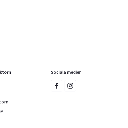
oktorn
Sociala medier
torn
ev