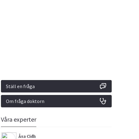
Vacciner
Hjärta & Kärl
Hud & Hår
Rökavvänjning
Sex & Samliv
din
e besvara
Rörelseapparaten
Sömn & Stress
ar
n
Ställ en fråga
Om fråga doktorn
icy.
Våra experter
Åsa Cidh