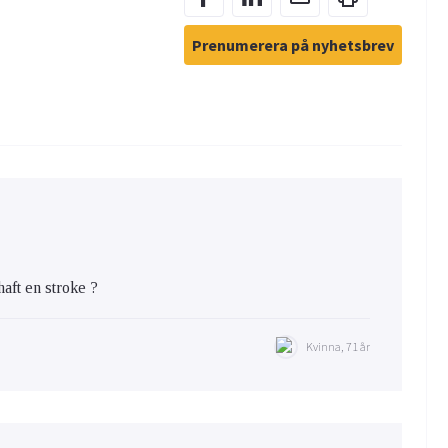
Prenumerera på nyhetsbrev
haft en stroke ?
Kvinna, 71 år