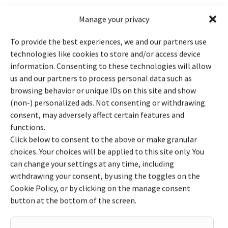
Anders Hallén
Manage your privacy
Hud, sex och samliv
To provide the best experiences, we and our partners use
Uppdaterad: 22 mars, 2010
Prenumerera på nyhetsbrev
technologies like cookies to store and/or access device
Publicerad: 22 mars, 2010
information. Consenting to these technologies will allow
us and our partners to process personal data such as
browsing behavior or unique IDs on this site and show
Liknande frågor
(non-) personalized ads. Not consenting or withdrawing
consent, may adversely affect certain features and
functions.
16 juni, 2026
Hud & Hår
Click below to consent to the above or make granular
Ta hål i örat nära leverfläck?
choices. Your choices will be applied to this site only. You
can change your settings at any time, including
Hej , jag har en liten leverfläck på örat som inte ändrats
withdrawing your consent, by using the toggles on the
någonting och jag har haft den så länge jag kan minnas. är
Cookie Policy, or by clicking on the manage consent
det okej för mig att ta ett hål i örat nära den fläcken eller
button at the bottom of the screen.
bör jag absolut inte?