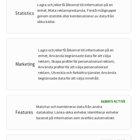
Lagra och/eller få åtkomst till information på en
Rebecka Kaplan Sturk
Kvinna, 17 år
enhet, Mäta reklamprestanda, Förstå målgrupper
Statistics
genom statistik eller kombinationer av data från
olika källor.
13 april, 2026
Hud & Hår
Vad göra åt torr hud?
Lagra och/eller få åtkomst till information på en
Hej jag har torr hud hur får jag bort det?
enhet, Använda begränsade data för att välja
reklam, Skapa profiler för personaliserad reklam,
Marketing
Använda profiler för att välja personaliserad
reklam, Utveckla och förbättra tjänster, Använda
Rebecka Kaplan Sturk
Kvinna, 16 år
begränsade data för att välja innehåll.
13 januari, 2026
Hud & Hår
ALWAYS ACTIVE
Matchar och kombinerar data från andra
Kan man tatuera sig om man har
Features
datakällor, Länka olika enheter, Identifierar enheter
baserat på information som överförs automatiskt.
eksem?
Hejsan! Jag är har länge kollat på tatueringar och vill
verkligen göra det. Är dock lite orolig kring det eftersom