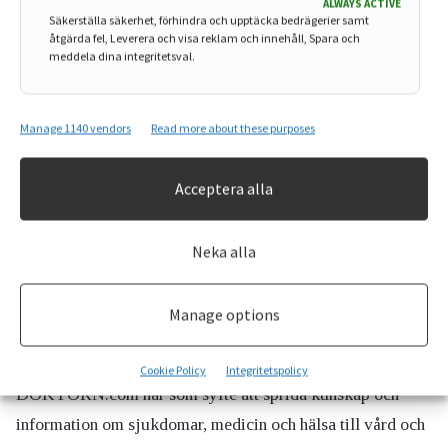
ALWAYS ACTIVE
Säkerställa säkerhet, förhindra och upptäcka bedrägerier samt
jag har en medel/svår atopisk eksem.
åtgärda fel, Leverera och visa reklam och innehåll, Spara och
meddela dina integritetsval.
Rebecka Kaplan Sturk
Kvinna, 18 år
Manage 1140 vendors
Read more about these purposes
Acceptera alla
Neka alla
Manage options
Cookie Policy
Integritetspolicy
DOKTORN.com har som syfte att sprida kunskap och
information om sjukdomar, medicin och hälsa till vård och