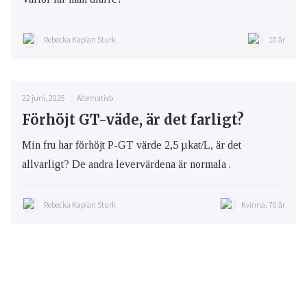
Rebecka Kaplan Sturk
10 år
22 juni, 2025
Alternativb
Förhöjt GT-väde, är det farligt?
Min fru har förhöjt P-GT värde 2,5 µkat/L, är det
allvarligt? De andra levervärdena är normala .
Rebecka Kaplan Sturk
Kvinna, 70 år