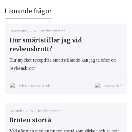
Liknande frågor
29 december, 2025
Rörelseapparaten
Hur smärtstillar jag vid
revbensbrott?
Hur mycket receptfria smärtstillande kan jag ta efter ett
revbensbrott?
Rebecka Kaplan Sturk
Kvinna, 70 år
26 oktober, 2025
Rörelseapparaten
Bruten stortå
Vad gör man med en bruten stortå som värker och är helt