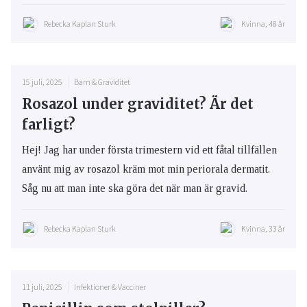
Rebecka Kaplan Sturk
Kvinna, 48 år
15 juli, 2025
Barn & Graviditet
Rosazol under graviditet? Är det
farligt?
Hej! Jag har under första trimestern vid ett fåtal tillfällen
använt mig av rosazol kräm mot min periorala dermatit.
Såg nu att man inte ska göra det när man är gravid.
Rebecka Kaplan Sturk
Kvinna, 33 år
11 juli, 2025
Infektioner & Vacciner