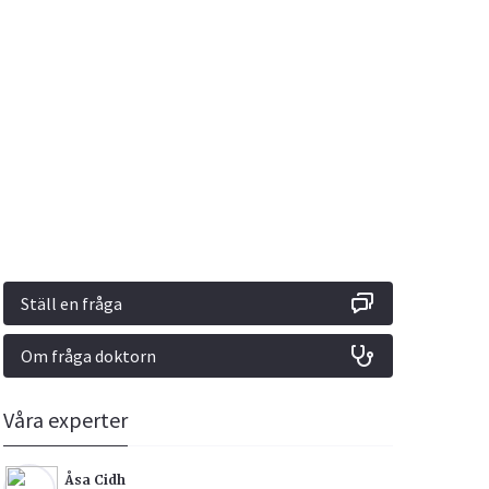
Vacciner
Hjärta & Kärl
Hud & Hår
Rökavvänjning
Sex & Samliv
din
e besvara
Rörelseapparaten
Sömn & Stress
ar
n
Ställ en fråga
Om fråga doktorn
icy.
Våra experter
Åsa Cidh