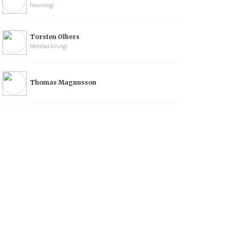
Neurologi
Torsten Olbers
Metabol kirurgi
Thomas Magnusson