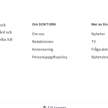
Om DOKTORN
Mer av D
och
ård och
Om oss
Nyheter
edia AB
Redaktionen
TV
Annonsering
Fråga dok
Personuppgiftspolicy
Nyhetsbr
Till toppen