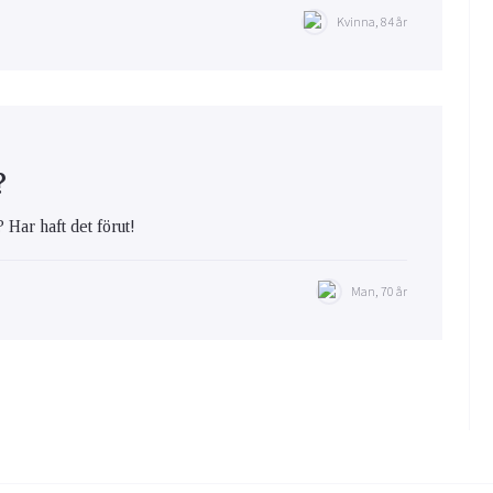
Kvinna, 84 år
?
 Har haft det förut!
Man, 70 år