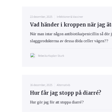
22 december, 2025
Infektioner & Vacciner
Vad händer i kroppen när jag ät
När man intar någon antibiotika/penicillin så dör j
slaggprodukterna av dessa döda celler vägen??
Rebecka Kaplan Sturk
16 december, 2025
Alternativb
Hur får jag stopp på diarré?
Hur gör jag för att stoppa diarré?