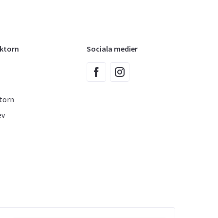
oktorn
Sociala medier
torn
ev