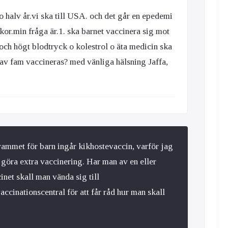
 o halv år.vi ska till USA. och det går en epedemi
kor.min fråga är.1. ska barnet vaccinera sig mot
 och högt blodtryck o kolestrol o äta medicin ska
 av fam vaccineras? med vänliga hälsning Jaffa,
rammet för barn ingår kikhostevaccin, varför jag
r göra extra vaccinering. Har man av en eller
inet skall man vända sig till
ccinationscentral för att får råd hur man skall