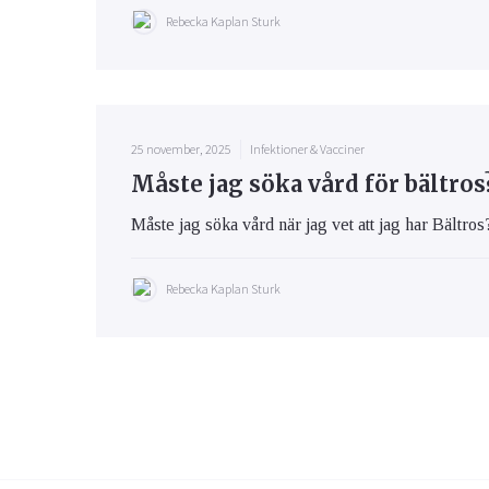
Rebecka Kaplan Sturk
25 november, 2025
Infektioner & Vacciner
Måste jag söka vård för bältros
Måste jag söka vård när jag vet att jag har Bältros?
Rebecka Kaplan Sturk