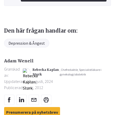
Den här frågan handlar om:
Depression & Ångest
Adam Wenell
Granskad
Rebecka Kaplan
, Chefredaktör, Specialistläkare i
Sturk
gynekologi/obstetrik
av:
Uppdaterad: 10 augusti, 2024
Publicerad: 3 maj, 2012
Prenumerera på nyhetsbrev