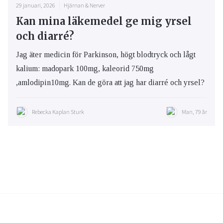
29 januari, 2026
Hjärnan & Nerver
Kan mina läkemedel ge mig yrsel
och diarré?
Jag äter medicin för Parkinson, högt blodtryck och lågt
kalium: madopark 100mg, kaleorid 750mg
,amlodipin10mg. Kan de göra att jag har diarré och yrsel?
Rebecka Kaplan Sturk
Man, 79 år