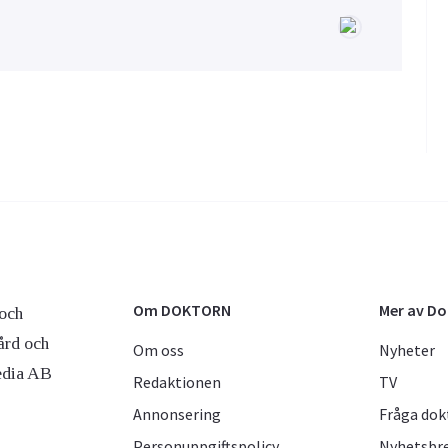
Om DOKTORN
Mer av D
och
ård och
Om oss
Nyheter
edia AB
Redaktionen
TV
Annonsering
Fråga dok
Personuppgiftspolicy
Nyhetsbr