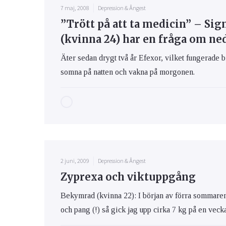
7 maj, 2008
Depression & Ångest
”Trött på att ta medicin” – Si
(kvinna 24) har en fråga om ne
Äter sedan drygt två år Efexor, vilket fungerade b
somna på natten och vakna på morgonen.
2 juni, 2009
Depression & Ångest
Zyprexa och viktuppgång
Bekymrad (kvinna 22): I början av förra sommaren
och pang (!) så gick jag upp cirka 7 kg på en vecka