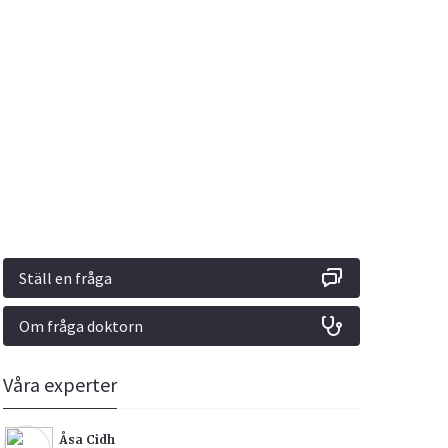
Vacciner
Hjärta & Kärl
Hud & Hår
Rökavvänjning
Sex & Samliv
din
e besvara
Rörelseapparaten
Sömn & Stress
ar
n
Ställ en fråga
Om fråga doktorn
icy.
Våra experter
Åsa Cidh