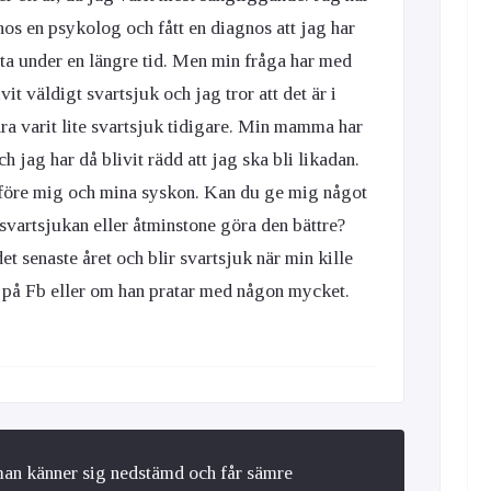
hos en psykolog och fått en diagnos att jag har
ta under en längre tid. Men min fråga har med
vit väldigt svartsjuk och jag tror att det är i
ra varit lite svartsjuk tidigare. Min mamma har
ch jag har då blivit rädd att jag ska bli likadan.
m före mig och mina syskon. Kan du ge mig något
 svartsjukan eller åtminstone göra den bättre?
det senaste året och blir svartsjuk när min kille
 på Fb eller om han pratar med någon mycket.
man känner sig nedstämd och får sämre