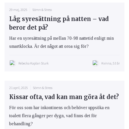
29 maj, 2025
Sömn & Stress
Låg syresättning på natten – vad
beror det på?
Har en syresättning på mellan 70-98 nattetid enligt min
smartklocka. Är det något att oroa sig för?
Rebecka Kaplan Sturk
Kvinna, 53 år
21 april, 2025
Sömn & Stress
Kissar ofta, vad kan man göra åt det?
För oss som har inkontinens och behöver uppsöka en
toalett flera gånger per dygn, vad finns det för
behandling?