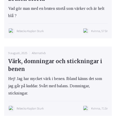
Vad gör man med en bruten stortå som värker och är helt
blå ?
Rebecka Kaplan Sturk
Kvinna, 57 år
9 augusti, 2025
Alternativb
Värk, domningar och stickningar i
benen
Hej! Jag har mycket värk i benen. Ibland känns det som
jag går på kuddar. Svårt med balans. Domningar,
stickningar.
Rebecka Kaplan Sturk
Kvinna, 71 år