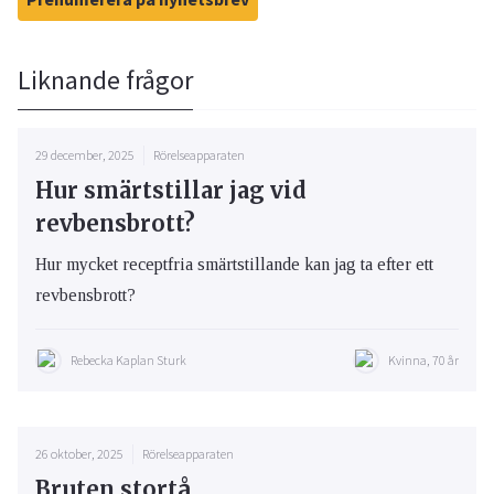
Liknande frågor
29 december, 2025
Rörelseapparaten
Hur smärtstillar jag vid
revbensbrott?
Hur mycket receptfria smärtstillande kan jag ta efter ett
revbensbrott?
Rebecka Kaplan Sturk
Kvinna, 70 år
26 oktober, 2025
Rörelseapparaten
Bruten stortå