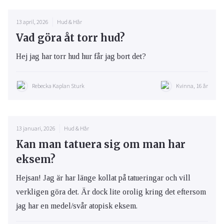
13 april, 2026
Hud & Hår
Vad göra åt torr hud?
Hej jag har torr hud hur får jag bort det?
Rebecka Kaplan Sturk
Kvinna, 16 år
13 januari, 2026
Hud & Hår
Kan man tatuera sig om man har
eksem?
Hejsan! Jag är har länge kollat på tatueringar och vill
verkligen göra det. Är dock lite orolig kring det eftersom
jag har en medel/svår atopisk eksem.