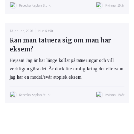
Rebecka Kaplan Sturk
Kvinna, 16 år
13 januari, 2026
Hud & Hår
Kan man tatuera sig om man har
eksem?
Hejsan! Jag är har länge kollat på tatueringar och vill
verkligen göra det. Är dock lite orolig kring det eftersom
jag har en medel/svår atopisk eksem.
Rebecka Kaplan Sturk
Kvinna, 18 år