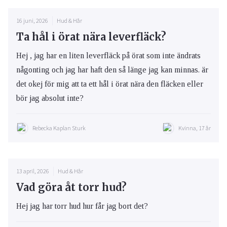
16 juni, 2026
Hud & Hår
Ta hål i örat nära leverfläck?
Hej , jag har en liten leverfläck på örat som inte ändrats
någonting och jag har haft den så länge jag kan minnas. är
det okej för mig att ta ett hål i örat nära den fläcken eller
bör jag absolut inte?
Rebecka Kaplan Sturk
Kvinna, 17 år
13 april, 2026
Hud & Hår
Vad göra åt torr hud?
Hej jag har torr hud hur får jag bort det?