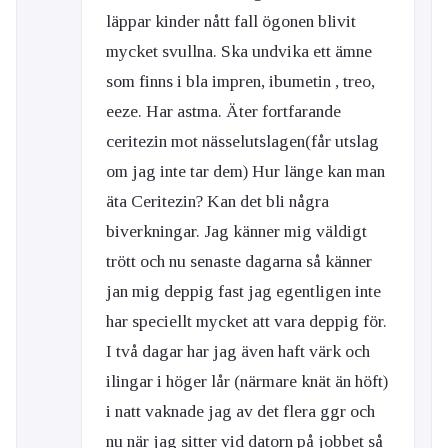
läppar kinder nått fall ögonen blivit
mycket svullna. Ska undvika ett ämne
som finns i bla impren, ibumetin , treo,
eeze. Har astma. Äter fortfarande
ceritezin mot nässelutslagen(får utslag
om jag inte tar dem) Hur länge kan man
äta Ceritezin? Kan det bli några
biverkningar. Jag känner mig väldigt
trött och nu senaste dagarna så känner
jan mig deppig fast jag egentligen inte
har speciellt mycket att vara deppig för.
I två dagar har jag även haft värk och
ilingar i höger lår (närmare knät än höft)
i natt vaknade jag av det flera ggr och
nu när jag sitter vid datorn på jobbet så