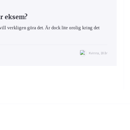
ar eksem?
vill verkligen göra det. Är dock lite orolig kring det
Kvinna, 18 år