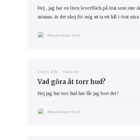
Hej , jag har en liten leverfläck på örat som inte 
minnas. är det okej för mig att ta ett hål i örat när
Rebecka Kaplan Sturk
13 april, 2026
Hud & Hår
Vad göra åt torr hud?
Hej jag har torr hud hur får jag bort det?
Rebecka Kaplan Sturk