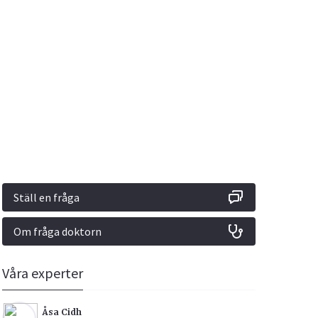
Vacciner
Hjärta & Kärl
Hud & Hår
Rökavvänjning
Sex & Samliv
din
e besvara
Rörelseapparaten
Sömn & Stress
ar
n
Ställ en fråga
Om fråga doktorn
icy.
Våra experter
Åsa Cidh