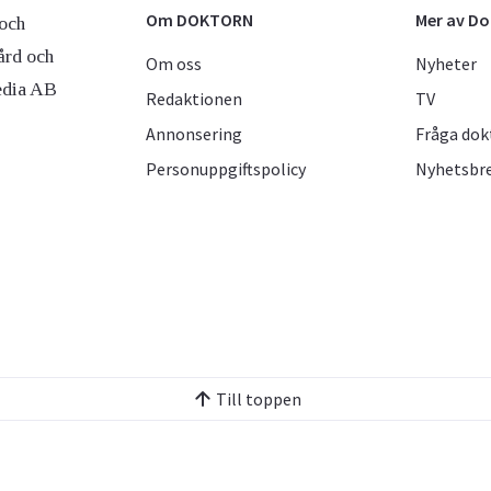
Om DOKTORN
Mer av D
och
ård och
Om oss
Nyheter
edia AB
Redaktionen
TV
Annonsering
Fråga dok
Personuppgiftspolicy
Nyhetsbr
Till toppen