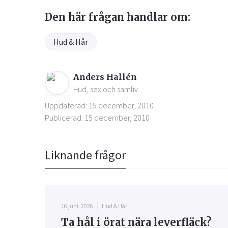
Den här frågan handlar om:
Hud & Hår
Anders Hallén
Hud, sex och samliv
Uppdaterad: 15 december, 2010
Publicerad: 15 december, 2010
Liknande frågor
16 juni, 2026
Hud & Hår
Ta hål i örat nära leverfläck?