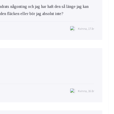
ändrats någonting och jag har haft den så länge jag kan
a den fläcken eller bör jag absolut inte?
Kvinna, 17 år
Kvinna, 16 år