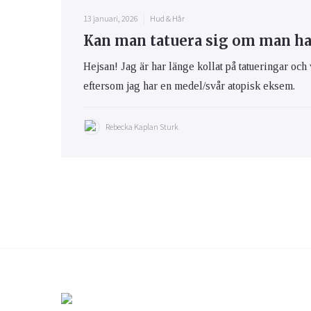
13 januari, 2026
Hud & Hår
Kan man tatuera sig om man h
Hejsan! Jag är har länge kollat på tatueringar och 
eftersom jag har en medel/svår atopisk eksem.
Rebecka Kaplan Sturk