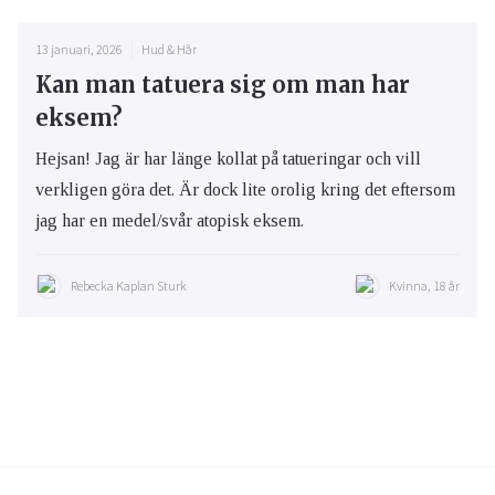
13 januari, 2026
Hud & Hår
Kan man tatuera sig om man har
eksem?
Hejsan! Jag är har länge kollat på tatueringar och vill
verkligen göra det. Är dock lite orolig kring det eftersom
jag har en medel/svår atopisk eksem.
Rebecka Kaplan Sturk
Kvinna, 18 år