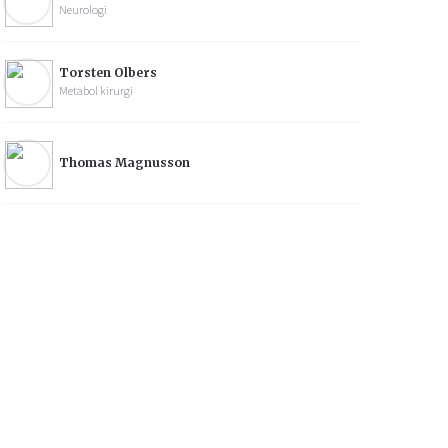
Neurologi
Torsten Olbers
Metabol kirurgi
Thomas Magnusson