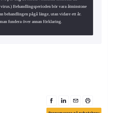
tt virus.) Behandlingsperioden bör vara åtminstone
kan behandlingen pågå länge, utan vidare ett år.
r man fundera över annan förklaring.
Prenumerera på nyhetsbrev