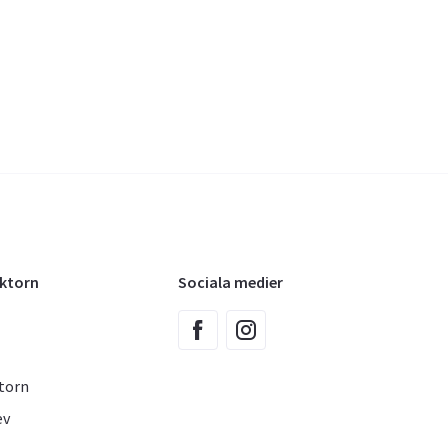
oktorn
Sociala medier
torn
ev