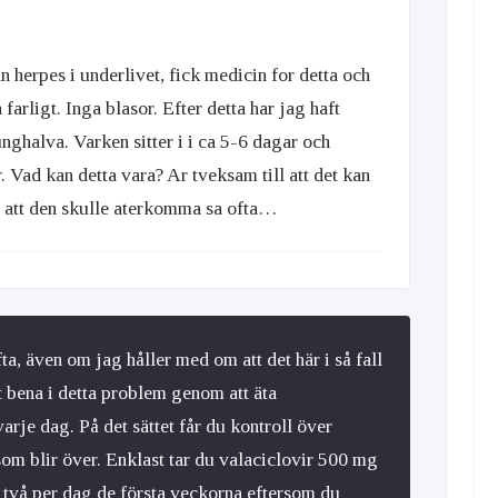
n herpes i underlivet, fick medicin for detta och
a farligt. Inga blasor. Efter detta har jag haft
ghalva. Varken sitter i i ca 5-6 dagar och
 Vad kan detta vara? Ar tveksam till att det kan
t att den skulle aterkomma sa ofta…
a, även om jag håller med om att det här i så fall
t bena i detta problem genom att äta
je dag. På det sättet får du kontroll över
som blir över. Enklast tar du valaciclovir 500 mg
 två per dag de första veckorna eftersom du