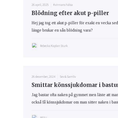
26 april, 2025
Kvinnans hälsa
Blödning efter akut p-piller
Hej jag tog ett akut p-piller för exakt en vecka se
länge brukar en sån blödning vara?
Rebecka Kaplan Sturk
26 december, 2024
Sex & Samliv
Smittar könssjukdomar i bastu
Jag bastar ofta naken på gymmet men läste att ma
också få könssjukdomar om man sitter naken i bas
RFSU