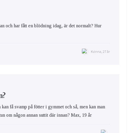
dan och har fått en blödning idag, är det normalt? Hur
Kvinna, 27 år
n?
n kan få svamp på fötter i gymmet och så, men kan man
tun om någon annan suttit där innan? Max, 19 år