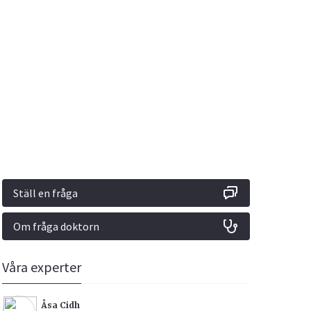
Vacciner
Hjärta & Kärl
Hud & Hår
Rökavvänjning
Sex & Samliv
din
e besvara
Rörelseapparaten
Sömn & Stress
ar
n
Ställ en fråga
Om fråga doktorn
icy.
Våra experter
Åsa Cidh