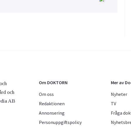
Om DOKTORN
Mer av D
och
ård och
Om oss
Nyheter
edia AB
Redaktionen
TV
Annonsering
Fråga dok
Personuppgiftspolicy
Nyhetsbr