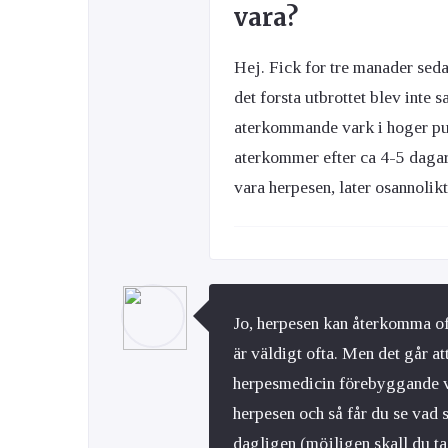
vara?
Hej. Fick for tre manader seda
det forsta utbrottet blev inte s
aterkommande vark i hoger pun
aterkommer efter ca 4-5 dagar.
vara herpesen, later osannolik
Jo, herpesen kan återkomma oft
är väldigt ofta. Men det går at
herpesmedicin förebyggande var
herpesen och så får du se vad 
dagligen (möjligen skall du ta