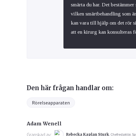
smärta du har. Det bestämmer 
vilken smärtbehandling som är
kan vara till hjälp om det rö
att en kirurg kan konsulteras fö
Den här frågan handlar om:
Rörelseapparaten
Adam Wenell
Granskad av:
Rebecka Kaplan Sturk
, Chefredaktör, Sp