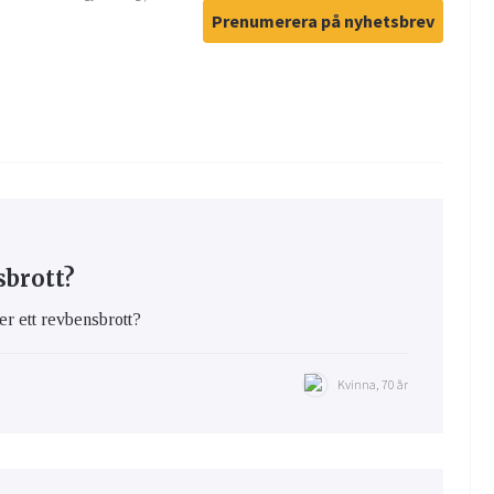
Prenumerera på nyhetsbrev
sbrott?
er ett revbensbrott?
Kvinna, 70 år