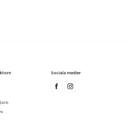
oktorn
Sociala medier
torn
ev