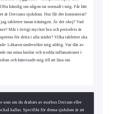
. Ofta känslig om någon tar normalt i mig. Får lätt
det är Dercums sjukdom. Hur får det konstaterat?
r jag tabletter innan träningen. Är det okej? Vad
sämre? Mår i övrigt mycket bra och periodvis är
mpetens för detta i alla städer? Vilka tabletter ska
nde: Läkaren undersökte mig aldrig. Var där av
ade om mina knölar och trodda inflamationer i
ukdom och hänvisade mig till att läsa om
inte som om du drabats av morbus Dercum eller
ckså kallas. Specifikt för denna sjukdom är att