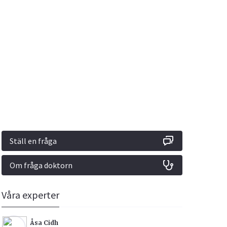
Vacciner
Hjärta & Kärl
Hud & Hår
Rökavvänjning
Sex & Samliv
din
e besvara
Rörelseapparaten
Sömn & Stress
ar
n
Ställ en fråga
Om fråga doktorn
icy.
Våra experter
Åsa Cidh