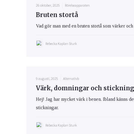
26 oktober, 2025
Rörelseapparaten
Bruten stortå
Vad gör man med en bruten stortå som värker och ä
Rebecka Kaplan Sturk
9 augusti, 2025
Alternativb
Värk, domningar och stickning
Hej! Jag har mycket värk i benen. Ibland känns de
stickningar.
Rebecka Kaplan Sturk