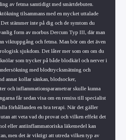
ling av fetma samtidigt med smärtdebuten.
ktökning tilsammans med en mycket uttalade
. Det stämmer inte på dig och de symtom du
ovanlig form av morbus Dercum Typ III, där man
tan viktuppgång och fetma. Man bör om det även
urologisk sjukdom. Det låter mer som om om du
ttknölar som trycker på både blodkärl och nerver i
undersökning med blodtrycksmätning och
d annat kollar sänkan, blodsocker,
tter och inflammationsparametrar skulle kunna
garna får sedan visa om en remiss till specialist
alla förhållanden en bra terapi. När det gäller
 utan att veta vad du provat och vilken effekt det
mol eller antiinflammatoriska läkemedel kan
tan, men det är viktigt att utreda vilken typ av