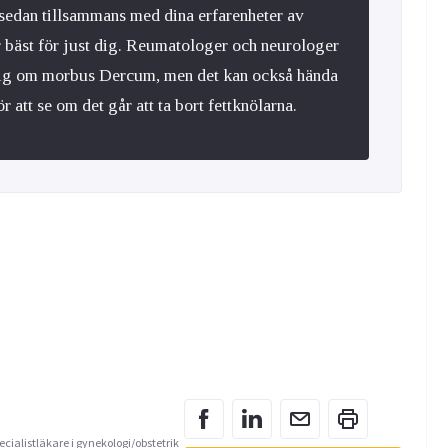
sedan tillsammans med dina erfarenheter av
 bäst för just dig. Reumatologer och neurologer
r sig om morbus Dercum, men det kan också hända
r att se om det går att ta bort fettknölarna.
ecialistläkare i gynekologi/obstetrik