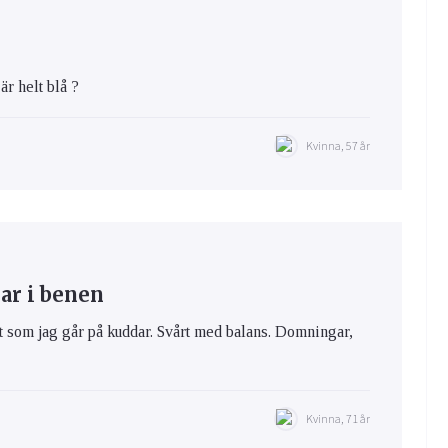
r helt blå ?
Kvinna, 57 år
ar i benen
t som jag går på kuddar. Svårt med balans. Domningar,
Kvinna, 71 år