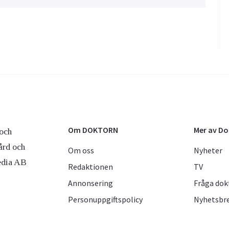
Om DOKTORN
Mer av D
och
ård och
Om oss
Nyheter
edia AB
Redaktionen
TV
Annonsering
Fråga dok
Personuppgiftspolicy
Nyhetsbr