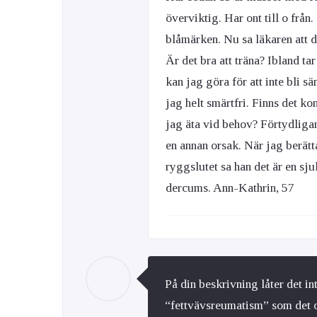
överviktig. Har ont till o från
blåmärken. Nu sa läkaren att 
Är det bra att träna? Ibland ta
kan jag göra för att inte bli 
jag helt smärtfri. Finns det ko
jag äta vid behov? Förtydliga
en annan orsak. När jag berätt
ryggslutet sa han det är en sj
dercums. Ann-Kathrin, 57
På din beskrivning låter det 
“fettvävsreumatism” som det o