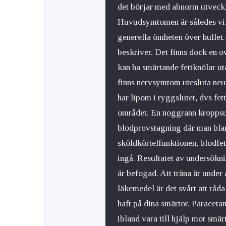
det börjar med abnorm utveck
Huvudsymtomen är således vi
generella ömheten över hullet
beskriver. Det finns dock en 
kan ha smärtande fettknölar u
finns nervsymtom utesluta ne
har lipom i ryggslutet, dvs fe
området. En noggrann kropps
blodprovstagning där man blan
sköldkörtelfunktionen, blodfe
ingå. Resultatet av undersöknin
är befogad. Att träna är under 
läkemedel är det svårt att råda
haft på dina smärtor. Paraceta
ibland vara till hjälp mot smär