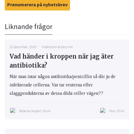
Prenumerera på nyhetsbrev
Liknande frågor
22 december, 2025
Infektioner & Vacciner
Vad händer i kroppen när jag äter
antibiotika?
När man intar någon antibiotika/penicillin så dör ju de
infekterade cellerna. Var tar resterna eller
slaggprodukterna av dessa döda celler vägen??
Rebecka Kaplan Sturk
Man, 59 år