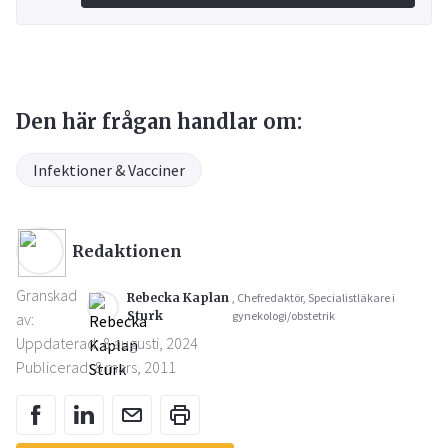
Den här frågan handlar om:
Infektioner & Vacciner
Redaktionen
Granskad
Rebecka Kaplan
, Chefredaktör, Specialistläkare i
Sturk
gynekologi/obstetrik
av:
Uppdaterad: 8 augusti, 2024
Publicerad: 8 mars, 2011