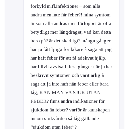
förkyld m.fl.infektioner – som alla
andra men inte får feber?! mina symtom
är som alla andras men förloppet är ofta
betydligt mer långdraget, vad kan detta
bero på? är det skadligt? många gånger
har ja fått ljuga för läkare å säga att jag
har haft feber för att få adekvat hjälp,
har blivit avvisad flera gånger när ja har
beskrivit symtomen och varit ärlig å
sagt att ja inte haft nån feber eller bara
låg, KAN MAN VA SJUK UTAN
FEBER? finns andra indikationer för
sjukdom än feber? varför är kunskapen
innom sjukvården så låg gällande
“sjukdom utan feber”?