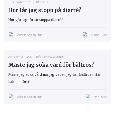
16 december, 2025
Alternativb
Hur får jag stopp på diarré?
Hur gör jag för att stoppa diarré?
Rebecka Kaplan Sturk
Kvinna, 84 år
25 november, 2025
Infektioner & Vacciner
Måste jag söka vård för bältros?
Måste jag söka vård när jag vet att jag har Bältros? Har
haft det förut!
Rebecka Kaplan Sturk
Man, 70 år