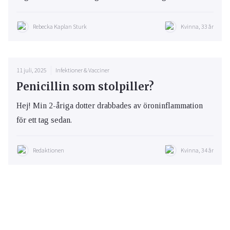
Rebecka Kaplan Sturk
Kvinna, 33 år
11 juli, 2025
Infektioner & Vacciner
Penicillin som stolpiller?
Hej! Min 2-åriga dotter drabbades av öroninflammation
för ett tag sedan.
Redaktionen
Kvinna, 34 år