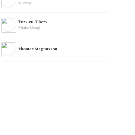
Neurologi
Torsten Olbers
Metabol kirurgi
Thomas Magnusson