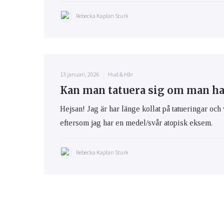
Rebecka Kaplan Sturk
13 januari, 2026
Hud & Hår
Kan man tatuera sig om man h
Hejsan! Jag är har länge kollat på tatueringar och 
eftersom jag har en medel/svår atopisk eksem.
Rebecka Kaplan Sturk