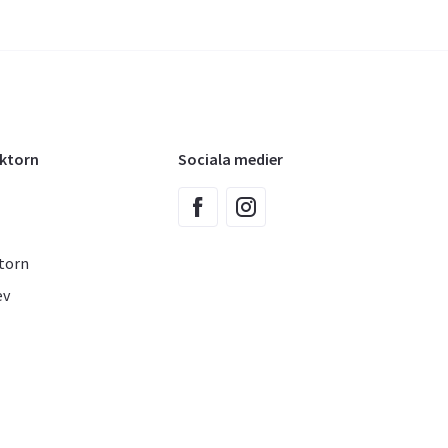
oktorn
Sociala medier
torn
ev