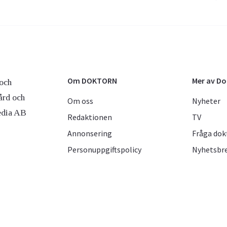
Om DOKTORN
Mer av D
och
ård och
Om oss
Nyheter
edia AB
Redaktionen
TV
Annonsering
Fråga dok
Personuppgiftspolicy
Nyhetsbr