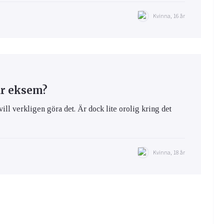
Kvinna, 16 år
ar eksem?
vill verkligen göra det. Är dock lite orolig kring det
Kvinna, 18 år