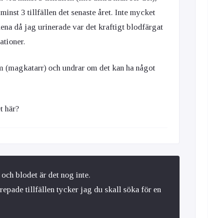
minst 3 tillfällen det senaste året. Inte mycket
llena då jag urinerade var det kraftigt blodfärgat
tioner.
m (magkatarr) och undrar om det kan ha något
t här?
ch blodet är det nog inte.
epade tillfällen tycker jag du skall söka för en