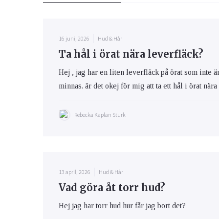
16 juni, 2026
Hud & Hår
Ta hål i örat nära leverfläck?
Hej , jag har en liten leverfläck på örat som inte 
minnas. är det okej för mig att ta ett hål i örat när
Rebecka Kaplan Sturk
13 april, 2026
Hud & Hår
Vad göra åt torr hud?
Hej jag har torr hud hur får jag bort det?