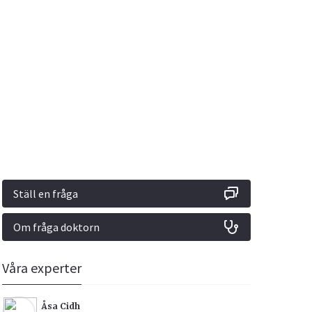
Vacciner
Hjärta & Kärl
Hud & Hår
Rökavvänjning
Sex & Samliv
din
e besvara
Rörelseapparaten
Sömn & Stress
ar
n
Ställ en fråga
Om fråga doktorn
icy.
Våra experter
Åsa Cidh