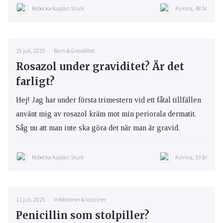
Rebecka Kaplan Sturk
Kvinna, 48 år
15 juli, 2025
Barn & Graviditet
Rosazol under graviditet? Är det
farligt?
Hej! Jag har under första trimestern vid ett fåtal tillfällen
använt mig av rosazol kräm mot min periorala dermatit.
Såg nu att man inte ska göra det när man är gravid.
Rebecka Kaplan Sturk
Kvinna, 33 år
11 juli, 2025
Infektioner & Vacciner
Penicillin som stolpiller?