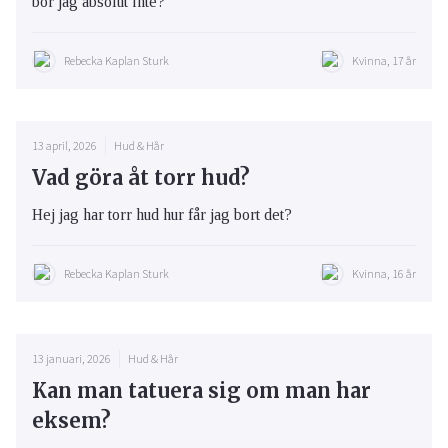
bör jag absolut inte?
Rebecka Kaplan Sturk
Kvinna, 17 år
13 april, 2026
Hud & Hår
Vad göra åt torr hud?
Hej jag har torr hud hur får jag bort det?
Rebecka Kaplan Sturk
Kvinna, 16 år
13 januari, 2026
Hud & Hår
Kan man tatuera sig om man har
eksem?