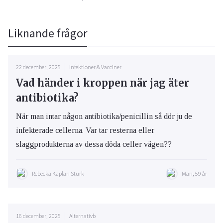
Liknande frågor
22 december, 2025
Infektioner & Vacciner
Vad händer i kroppen när jag äter
antibiotika?
När man intar någon antibiotika/penicillin så dör ju de
infekterade cellerna. Var tar resterna eller
slaggprodukterna av dessa döda celler vägen??
Rebecka Kaplan Sturk
Man, 59 år
16 december, 2025
Alternativb