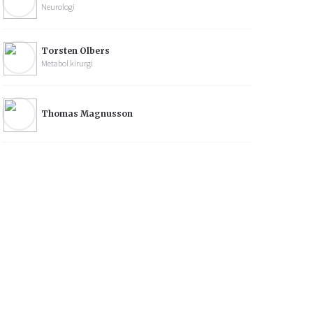
Neurologi
Torsten Olbers
Metabol kirurgi
Thomas Magnusson