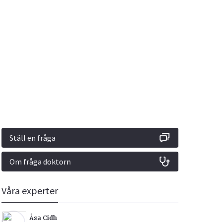
Vacciner
Hjärta & Kärl
Hud & Hår
Rökavvänjning
Sex & Samliv
din
e besvara
Rörelseapparaten
Sömn & Stress
ar
n
Ställ en fråga
Om fråga doktorn
icy.
Våra experter
Åsa Cidh