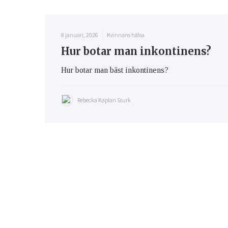
8 januari, 2026
Kvinnans hälsa
Hur botar man inkontinens?
Hur botar man bäst inkontinens?
Rebecka Kaplan Sturk