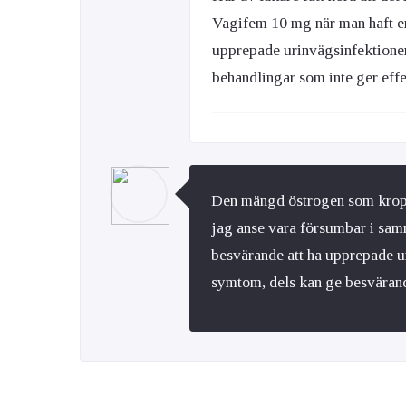
Vagifem 10 mg när man haft en
upprepade urinvägsinfektioner 
behandlingar som inte ger effe
Den mängd östrogen som kropp
jag anse vara försumbar i sam
besvärande att ha upprepade ur
symtom, dels kan ge besväran