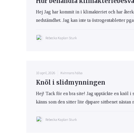
Hur behandla klimakteriebesvär
Hej Jag har kommit in i klimakteriet och har åte
nedstämdhet. Jag kan inte ta östrogentabletter pga 
Rebecka Kaplan Sturk
10 april, 2026
Kvinnans hälsa
Knöl i slidmynningen
Hej! Tack för en bra site! Jag upptäckte en knöl 
känns som den sitter lite djupare sittbenet nästan n
Rebecka Kaplan Sturk