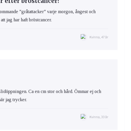
 efter bröstcancer?
rkommande ”gråtattacker” varje morgon, ångest och
att jag har haft bröstcancer.
Kvinna, 47 år
i slidöppningen. Ca en cm stor och hård. Ömmar ej och
är jag trycker.
Kvinna, 33 år