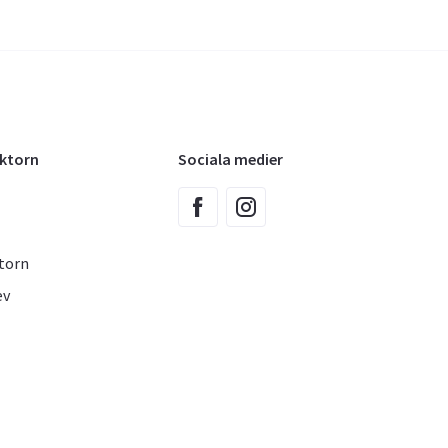
oktorn
Sociala medier
torn
ev