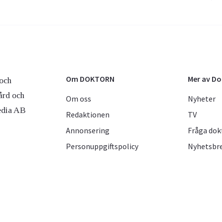
Om DOKTORN
Mer av D
och
ård och
Om oss
Nyheter
edia AB
Redaktionen
TV
Annonsering
Fråga dok
Personuppgiftspolicy
Nyhetsbr