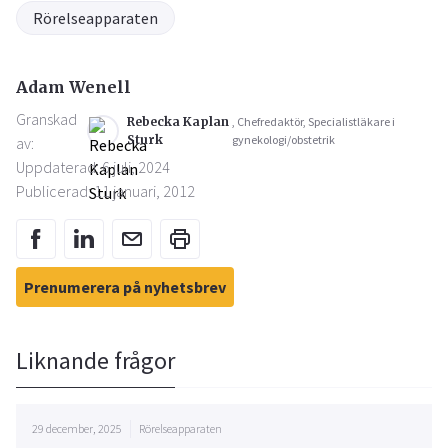
Rörelseapparaten
Adam Wenell
Granskad
Rebecka Kaplan
, Chefredaktör, Specialistläkare i
Sturk
gynekologi/obstetrik
av:
Uppdaterad: 6 juli, 2024
Publicerad: 11 januari, 2012
Prenumerera på nyhetsbrev
Liknande frågor
29 december, 2025
Rörelseapparaten