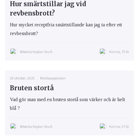
Hur smärtstillar jag vid
revbensbrott?
Hur mycket receptfria smärtstillande kan jag ta efter ett
revbensbrott?
Rebecka Kaplan Sturk
Kvinna, 70 år
26 oktober, 2025
Rörelseapparaten
Bruten stortå
Vad gör man med en bruten stortå som värker och är helt
blå ?
Rebecka Kaplan Sturk
Kvinna, 57 år