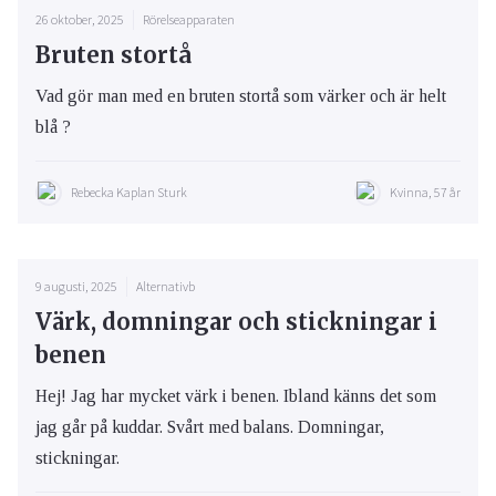
26 oktober, 2025
Rörelseapparaten
Bruten stortå
Vad gör man med en bruten stortå som värker och är helt
blå ?
Rebecka Kaplan Sturk
Kvinna, 57 år
9 augusti, 2025
Alternativb
Värk, domningar och stickningar i
benen
Hej! Jag har mycket värk i benen. Ibland känns det som
jag går på kuddar. Svårt med balans. Domningar,
stickningar.