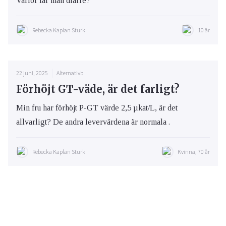
Varför får man diarré?
Rebecka Kaplan Sturk
10 år
22 juni, 2025
Alternativb
Förhöjt GT-väde, är det farligt?
Min fru har förhöjt P-GT värde 2,5 µkat/L, är det
allvarligt? De andra levervärdena är normala .
Rebecka Kaplan Sturk
Kvinna, 70 år