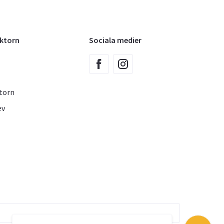
oktorn
Sociala medier
torn
ev