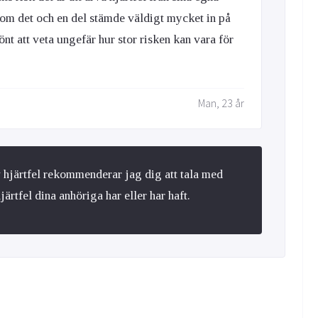
te om det och en del stämde väldigt mycket in på
nt att veta ungefär hur stor risken kan vara för
Man, 23 år
av hjärtfel rekommenderar jag dig att tala med
ärtfel dina anhöriga har eller har haft.