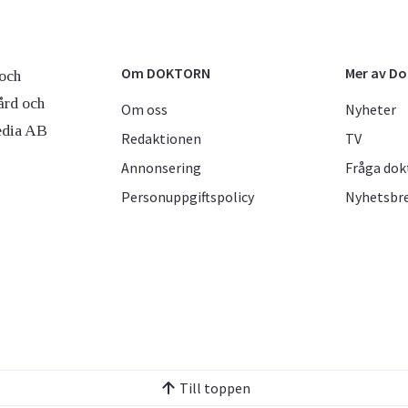
Om DOKTORN
Mer av D
och
ård och
Om oss
Nyheter
edia AB
Redaktionen
TV
Annonsering
Fråga dok
Personuppgiftspolicy
Nyhetsbr
Till toppen