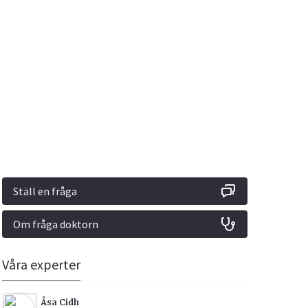
Vacciner
Hjärta & Kärl
Hud & Hår
Rökavvänjning
Sex & Samliv
din
e besvara
Rörelseapparaten
Sömn & Stress
ar
n
Ställ en fråga
Om fråga doktorn
icy.
Våra experter
Åsa Cidh