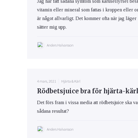
Jag har fått sådana symtom som karusellyrsel besk
vitamin eller mineral som fattas i kroppen eller o
är något allvarligt. Det kommer ofta när jag läge
sätter mig upp.
Anders Halvarsson
4 mars, 2021
Hjärta & Kärl
Rödbetsjuice bra för hjärta-kär
Det förs fram i vissa media att rödbetsjuice ska va
sådana resultat?
Anders Halvarsson