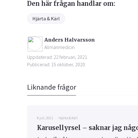
Den här frågan handlar om:
Hjärta & Kärl
Anders Halvarsson
Allmänmedicin
Uppdaterad: 22 februari, 2021
Publicerad: 15 oktober, 2020
Liknande frågor
8 juli, 2021
Hjärta & Kärl
Karusellyrsel – saknar jag någ