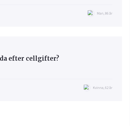
Man, 86 år
a efter cellgifter?
Kvinna, 62 år