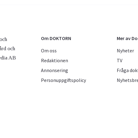
Om DOKTORN
Mer av D
och
ård och
Om oss
Nyheter
edia AB
Redaktionen
TV
Annonsering
Fråga dok
Personuppgiftspolicy
Nyhetsbr