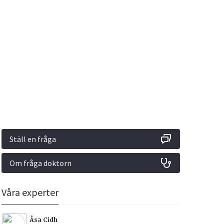
Vacciner
Hjärta & Kärl
Hud & Hår
Rökavvänjning
Sex & Samliv
din
e besvara
Rörelseapparaten
Sömn & Stress
ar
n
Ställ en fråga
Om fråga doktorn
icy.
Våra experter
Åsa Cidh