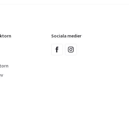
oktorn
Sociala medier
torn
ev