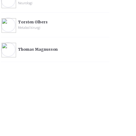
Neurologi
Torsten Olbers
Metabol kirurgi
Thomas Magnusson