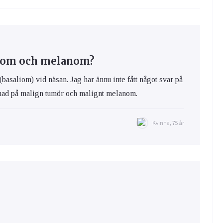
liom och melanom?
(basaliom) vid näsan. Jag har ännu inte fått något svar på
llnad på malign tumör och malignt melanom.
Kvinna, 75 år