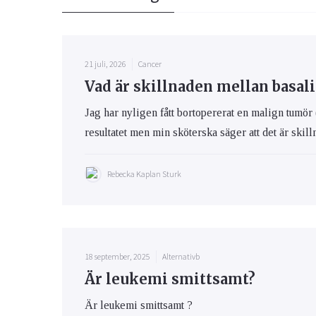
21 juli, 2026
Cancer
Vad är skillnaden mellan basa
Jag har nyligen fått bortopererat en malign tumör 
resultatet men min sköterska säger att det är ski
Rebecka Kaplan Sturk
18 september, 2025
Alternativb
Är leukemi smittsamt?
Är leukemi smittsamt ?