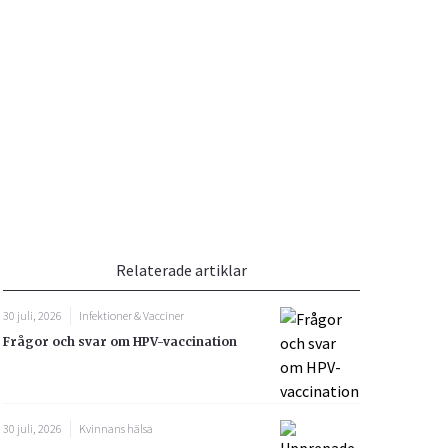
Vacciner
Hjärta & Kärl
Hud & Hår
Rökavvänjning
Sex & Samliv
din
e besvara
Rörelseapparaten
Sömn & Stress
ar
n
Relaterade artiklar
30 juli, 2026
Infektioner & Vacciner
Frågor och svar om HPV-vaccination
icy.
30 juli, 2026
Kvinnans hälsa