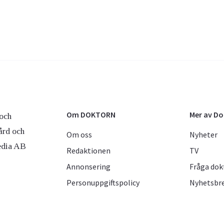
Om DOKTORN
Mer av D
och
ård och
Om oss
Nyheter
edia AB
Redaktionen
TV
Annonsering
Fråga dok
Personuppgiftspolicy
Nyhetsbr