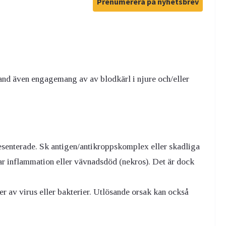
Prenumerera på nyhetsbrev
land även engagemang av av blodkärl i njure och/eller
senterade. Sk antigen/antikroppskomplex eller skadliga
ar inflammation eller vävnadsdöd (nekros). Det är dock
r av virus eller bakterier. Utlösande orsak kan också