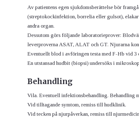
Av patientens egen sjukdomsberättelse bör framgå 
(streptokockinfektion, borrelia eller gulsot), elak
andra organ.
Dessutom görs följande laboratorieprover: Blodvä
leverproverna ASAT, ALAT och GT. Njurarna kontro
Eventuellt blod i avföringen testa med F-Hb vid 3 ol
En utstansad hudbit (biopsi) undersöks i mikroskop
Behandling
Vila. Eventuell infektionsbehandling. Behandling 
Vid tilltagande symtom, remiss till hudklinik.
Vid tecken på njurpåverkan, remiss till njurmedicin