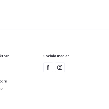
oktorn
Sociala medier
torn
ev