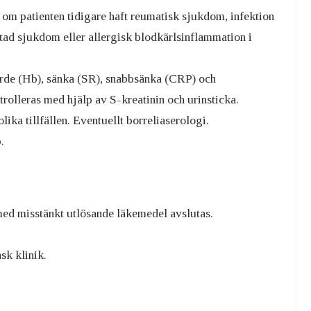
om patienten tidigare haft reumatisk sjukdom, infektion
artad sjukdom eller allergisk blodkärlsinflammation i
rde (Hb), sänka (SR), snabbsänka (CRP) och
lleras med hjälp av S-kreatinin och urinsticka.
ika tillfällen. Eventuellt borreliaserologi.
.
med misstänkt utlösande läkemedel avslutas.
sk klinik.