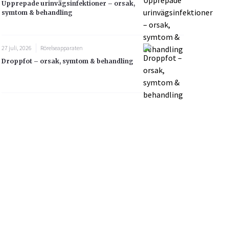
Upprepade urinvägsinfektioner – orsak,
symtom & behandling
27 juli, 2026
Rörelseapparaten
Droppfot – orsak, symtom & behandling