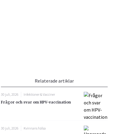
Vacciner
Hjärta & Kärl
Hud & Hår
Rökavvänjning
Sex & Samliv
din
e besvara
Rörelseapparaten
Sömn & Stress
ar
n
Relaterade artiklar
30 juli, 2026
Infektioner & Vacciner
Frågor och svar om HPV-vaccination
icy.
30 juli, 2026
Kvinnans hälsa