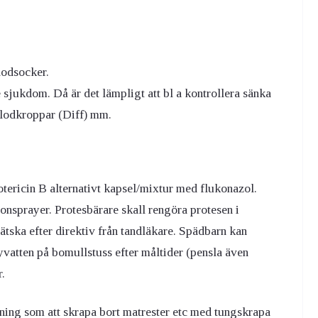
lodsocker.
jukdom. Då är det lämpligt att bl a kontrollera sänka
blodkroppar (Diff) mm.
tericin B alternativt kapsel/mixtur med flukonazol.
onsprayer. Protesbärare skall rengöra protesen i
ätska efter direktiv från tandläkare. Spädbarn kan
atten på bomullstuss efter måltider (pensla även
.
ning som att skrapa bort matrester etc med tungskrapa