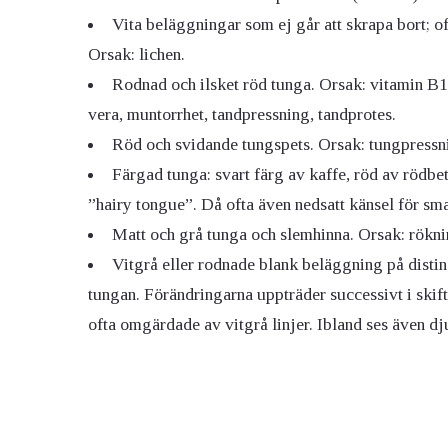
Vita beläggningar som ej går att skrapa bort; of
Orsak: lichen.
Rodnad och ilsket röd tunga. Orsak: vitamin B12
vera, muntorrhet, tandpressning, tandprotes.
Röd och svidande tungspets. Orsak: tungpressn
Färgad tunga: svart färg av kaffe, röd av rödbe
”hairy tongue”. Då ofta även nedsatt känsel för sm
Matt och grå tunga och slemhinna. Orsak: rökni
Vitgrå eller rodnade blank beläggning på dist
tungan. Förändringarna uppträder successivt i skif
ofta omgärdade av vitgrå linjer. Ibland ses även d