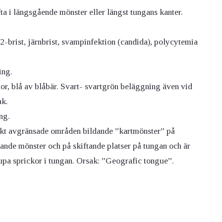
ta i längsgående mönster eller längst tungans kanter.
-brist, järnbrist, svampinfektion (candida), polycytemia
ing.
tor, blå av blåbär. Svart- svartgrön beläggning även vid
ak.
ng.
inkt avgränsade områden bildande ”kartmönster” på
tande mönster och på skiftande platser på tungan och är
jupa sprickor i tungan. Orsak: ”Geografic tongue”.