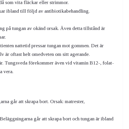
å som vita fläckar eller strimmor.
r ibland till följd av antibiotikabehandling.
ng på tungan av okänd orsak. Även detta tillstånd är
ar.
 patienten nattetid pressar tungan mot gommen. Det är
lv är oftast helt omedveten om sitt agerande.
vär. Tungsveda förekommer även vid vitamin B12-, folat-
a vera.
rna går att skrapa bort. Orsak: matrester,
eläggningarna går att skrapa bort och tungan är ibland