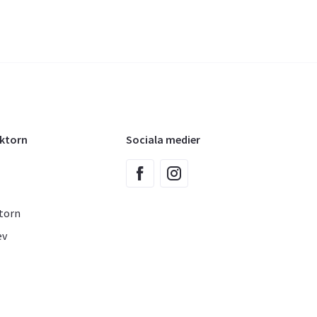
oktorn
Sociala medier
torn
ev