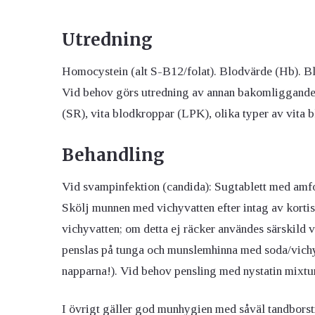
Utredning
Homocystein (alt S-B12/folat). Blodvärde (Hb). B
Vid behov görs utredning av annan bakomliggande s
(SR), vita blodkroppar (LPK), olika typer av vita 
Behandling
Vid svampinfektion (candida): Sugtablett med amfo
Skölj munnen med vichyvatten efter intag av kortis
vichyvatten; om detta ej räcker användes särskild v
penslas på tunga och munslemhinna med soda/vichyv
napparna!). Vid behov pensling med nystatin mixtur
I övrigt gäller god munhygien med såväl tandborst