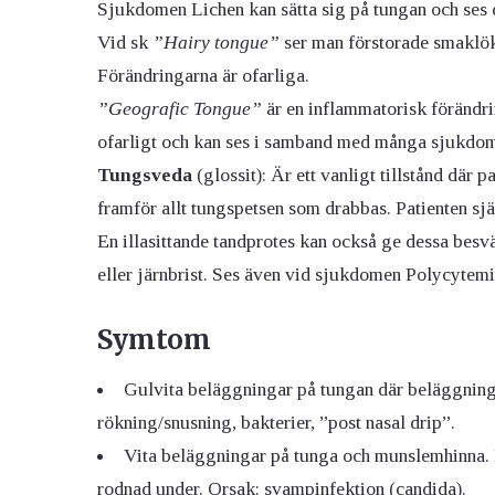
Sjukdomen Lichen kan sätta sig på tungan och ses d
Vid sk
”Hairy tongue”
ser man förstorade smaklöka
Förändringarna är ofarliga.
”Geografic Tongue”
är en inflammatorisk förändri
ofarligt och kan ses i samband med många sjukdom
Tungsveda
(glossit): Är ett vanligt tillstånd där
framför allt tungspetsen som drabbas. Patienten sjä
En illasittande tandprotes kan också ge dessa bes
eller järnbrist. Ses även vid sjukdomen Polycytemi
Symtom
Gulvita beläggningar på tungan där beläggninga
rökning/snusning, bakterier, ”post nasal drip”.
Vita beläggningar på tunga och munslemhinna. B
rodnad under. Orsak: svampinfektion (candida).