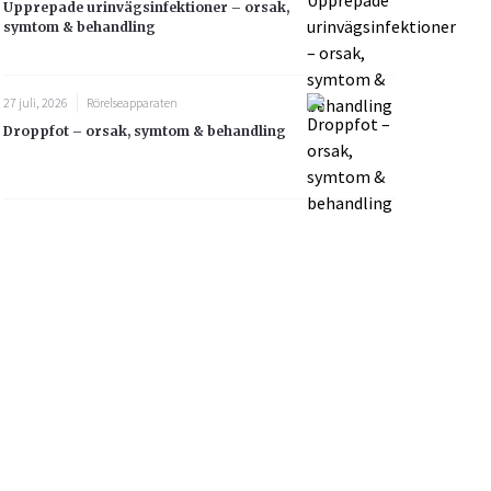
Upprepade urinvägsinfektioner – orsak,
symtom & behandling
27 juli, 2026
Rörelseapparaten
Droppfot – orsak, symtom & behandling