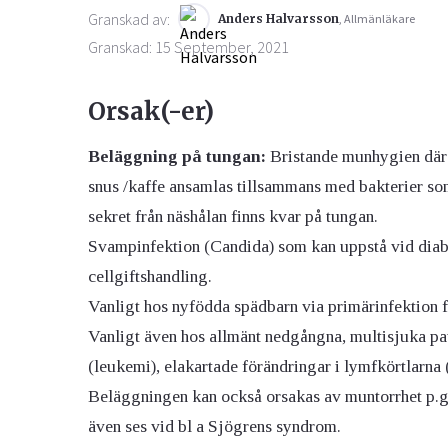
Granskad av:
Anders Halvarsson
, Allmänläkare
Granskad: 15 September, 2021
Orsak(-er)
Beläggning på tungan:
Bristande munhygien där s
snus /kaffe ansamlas tillsammans med bakterier som
sekret från näshålan finns kvar på tungan.
Svampinfektion (Candida) som kan uppstå vid diabete
cellgiftshandling.
Vanligt hos nyfödda spädbarn via primärinfektion 
Vanligt även hos allmänt nedgångna, multisjuka p
(leukemi), elakartade förändringar i lymfkörtlarna
Beläggningen kan också orsakas av muntorrhet p.g.
även ses vid bl a Sjögrens syndrom.