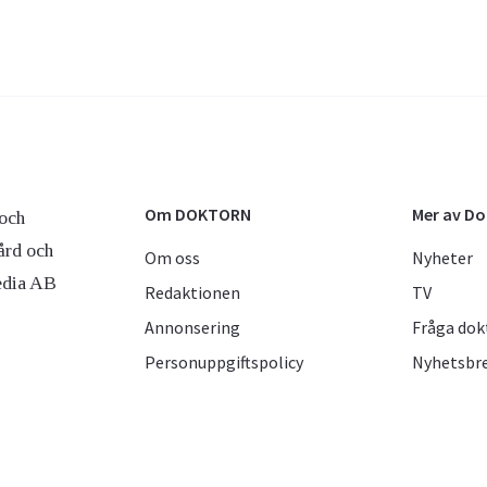
Om DOKTORN
Mer av D
och
ård och
Om oss
Nyheter
edia AB
Redaktionen
TV
Annonsering
Fråga dok
Personuppgiftspolicy
Nyhetsbr