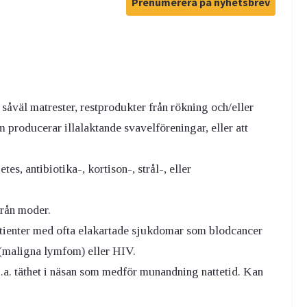
Prenumerera på nyhetsbrev
åväl matrester, restprodukter från rökning och/eller
 producerar illalaktande svavelföreningar, eller att
s, antibiotika-, kortison-, strål-, eller
från moder.
atienter med ofta elakartade sjukdomar som blodcancer
 (maligna lymfom) eller HIV.
a. täthet i näsan som medför munandning nattetid. Kan