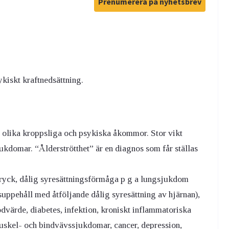
Prenumerera på nyhetsbrev
ykiskt kraftnedsättning.
d olika kroppsliga och psykiska åkommor. Stor vikt
ukdomar. “Ålderströtthet” är en diagnos som får ställas
lodtryck, dålig syresättningsförmåga p g a lungsjukdom
uppehåll med åtföljande dålig syresättning av hjärnan),
dvärde, diabetes, infektion, kroniskt inflammatoriska
skel- och bindvävssjukdomar, cancer, depression,