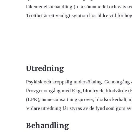
läkemedelsbehandling (bl a sömnmedel och vätske
Trötthet är ett vanligt symtom hos äldre vid för hö
Utredning
Psykisk och kroppslig undersökning. Genomgång a
Provgenomgång med Ekg, blodtryck, blodvärde (Hb)
(LPK), ämnesomsättningsprover, blodsockerhalt, n
Vidare utredning får styras av de fynd som görs a
Behandling