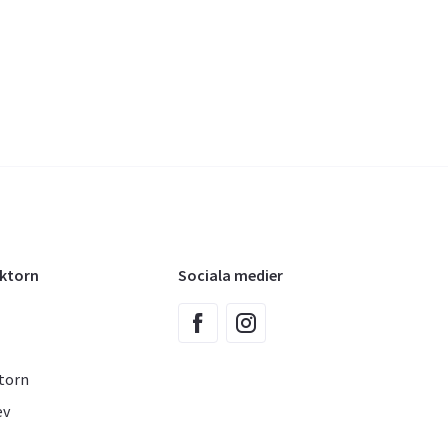
oktorn
Sociala medier
torn
ev