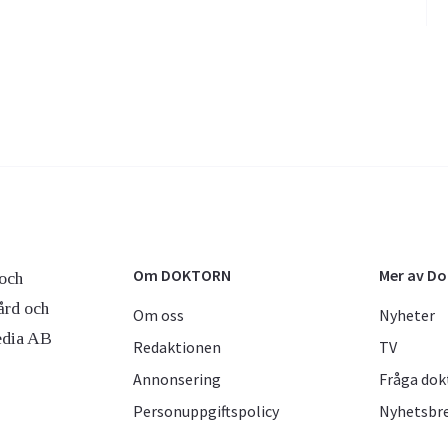
Om DOKTORN
Mer av D
och
ård och
Om oss
Nyheter
edia AB
Redaktionen
TV
Annonsering
Fråga dok
Personuppgiftspolicy
Nyhetsbr