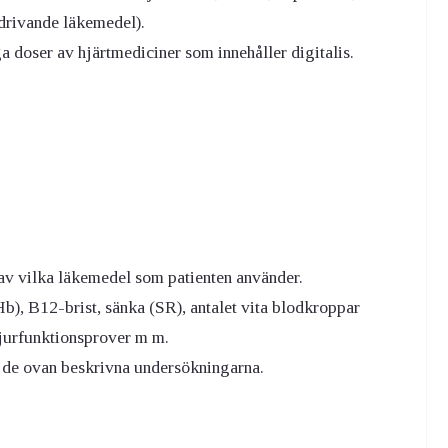
drivande läkemedel).
ga doser av hjärtmediciner som innehåller digitalis.
v vilka läkemedel som patienten använder.
, B12-brist, sänka (SR), antalet vita blodkroppar
jurfunktionsprover m m.
v de ovan beskrivna undersökningarna.