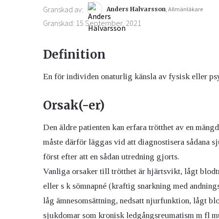
Granskad av:
Anders Halvarsson
, Allmänläkare
Granskad: 15 September, 2021
Definition
En för individen onaturlig känsla av fysisk eller ps
Orsak(-er)
Den äldre patienten kan erfara trötthet av en mäng
måste därför läggas vid att diagnostisera sådana sj
först efter att en sådan utredning gjorts.
Vanliga orsaker till trötthet är hjärtsvikt, lågt b
eller s k sömnapné (kraftig snarkning med andnings
låg ämnesomsättning, nedsatt njurfunktion, lågt blo
sjukdomar som kronisk ledgångsreumatism m fl mu