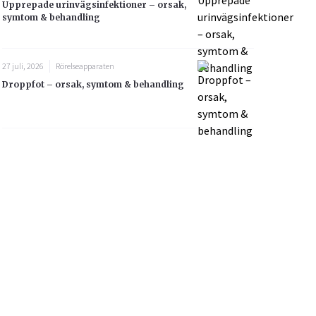
Upprepade urinvägsinfektioner – orsak,
symtom & behandling
27 juli, 2026
Rörelseapparaten
Droppfot – orsak, symtom & behandling