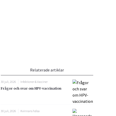
Vacciner
Hjärta & Kärl
Hud & Hår
Rökavvänjning
Sex & Samliv
din
e besvara
Rörelseapparaten
Sömn & Stress
ar
n
Relaterade artiklar
30 juli, 2026
Infektioner & Vacciner
Frågor och svar om HPV-vaccination
icy.
30 juli, 2026
Kvinnans hälsa