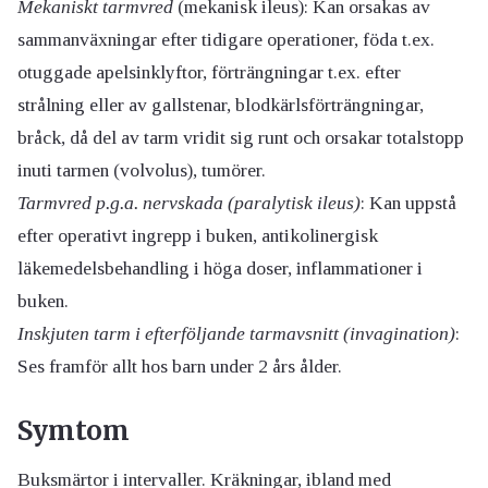
Mekaniskt tarmvred
(mekanisk ileus): Kan orsakas av
sammanväxningar efter tidigare operationer, föda t.ex.
otuggade apelsinklyftor, förträngningar t.ex. efter
strålning eller av gallstenar, blodkärlsförträngningar,
bråck, då del av tarm vridit sig runt och orsakar totalstopp
inuti tarmen (volvolus), tumörer.
Tarmvred p.g.a. nervskada (paralytisk ileus)
: Kan uppstå
efter operativt ingrepp i buken, antikolinergisk
läkemedelsbehandling i höga doser, inflammationer i
buken.
Inskjuten tarm i efterföljande tarmavsnitt (invagination)
:
Ses framför allt hos barn under 2 års ålder.
Symtom
Buksmärtor i intervaller. Kräkningar, ibland med