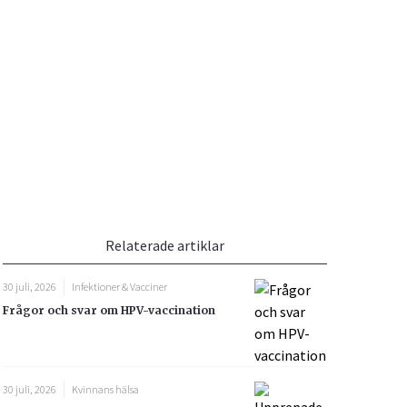
Vacciner
Hjärta & Kärl
Hud & Hår
Rökavvänjning
Sex & Samliv
din
e besvara
Rörelseapparaten
Sömn & Stress
ar
n
Relaterade artiklar
30 juli, 2026
Infektioner & Vacciner
Frågor och svar om HPV-vaccination
icy.
30 juli, 2026
Kvinnans hälsa