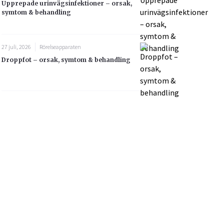
Upprepade urinvägsinfektioner – orsak,
symtom & behandling
27 juli, 2026
Rörelseapparaten
Droppfot – orsak, symtom & behandling