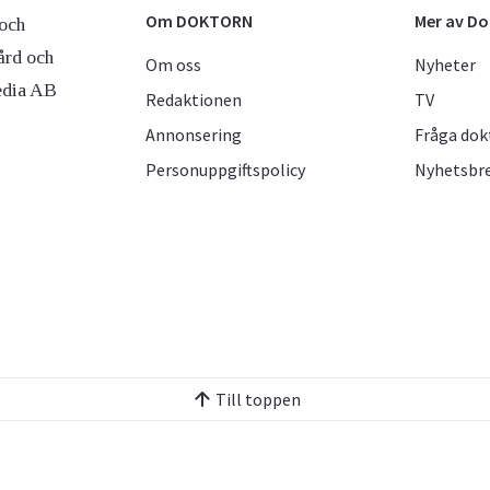
Om DOKTORN
Mer av D
och
ård och
Om oss
Nyheter
edia AB
Redaktionen
TV
Annonsering
Fråga dok
Personuppgiftspolicy
Nyhetsbr
Till toppen