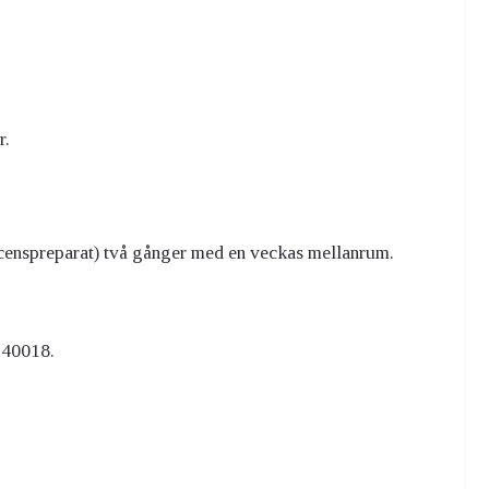
r.
(licenspreparat) två gånger med en veckas mellanrum.
 40018.