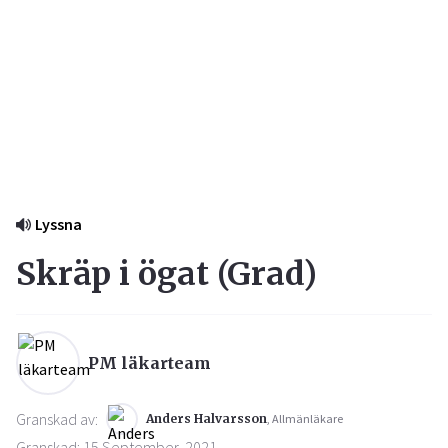
Lyssna
Skräp i ögat (
Grad
)
PM läkarteam
Granskad av:
Anders Halvarsson
, Allmänläkare
Granskad: 15 September, 2021