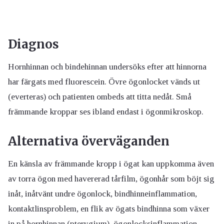
Diagnos
Hornhinnan och bindehinnan undersöks efter att hinnorna
har färgats med fluorescein. Övre ögonlocket vänds ut
(everteras) och patienten ombeds att titta nedåt. Små
främmande kroppar ses ibland endast i ögonmikroskop.
Alternativa överväganden
En känsla av främmande kropp i ögat kan uppkomma även
av torra ögon med havererad tårfilm, ögonhår som böjt sig
inåt, inåtvänt undre ögonlock, bindhinneinflammation,
kontaktlinsproblem, en flik av ögats bindhinna som växer
in på hornhinnan (pterygium), ögonlocksinflammation.